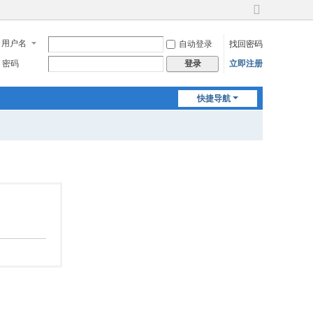
切
换
用户名
自动登录
找回密码
到
宽
密码
立即注册
登录
版
快捷导航