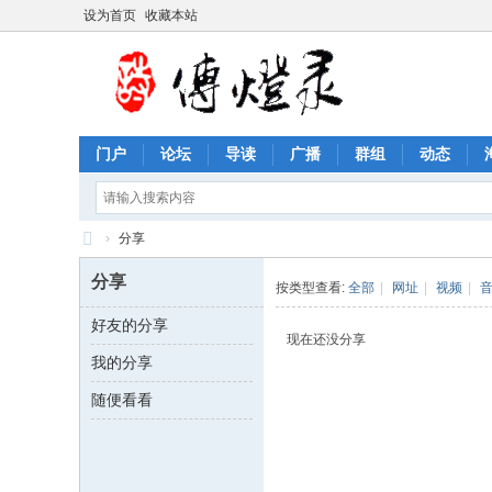
设为首页
收藏本站
门户
论坛
导读
广播
群组
动态
›
分享
传
分享
按类型查看:
全部
|
网址
|
视频
|
灯
好友的分享
录
现在还没分享
我的分享
诗
歌
随便看看
论
坛