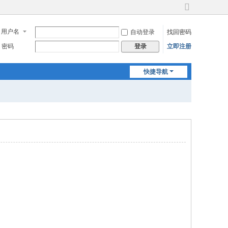
切
换
用户名
自动登录
找回密码
到
宽
密码
立即注册
登录
版
快捷导航