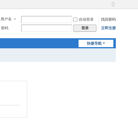
切
换
用户名
自动登录
找回密码
到
宽
密码
立即注册
登录
版
快捷导航