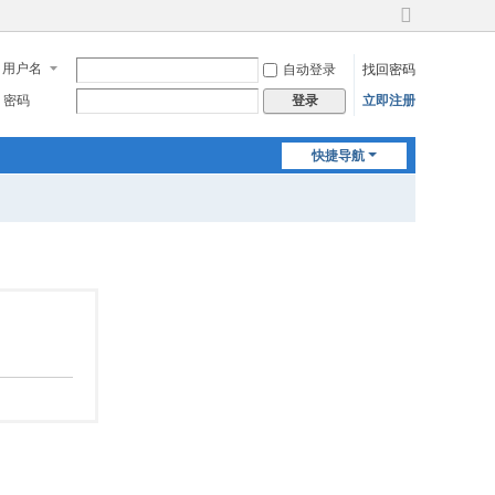
切
换
用户名
自动登录
找回密码
到
宽
密码
立即注册
登录
版
快捷导航