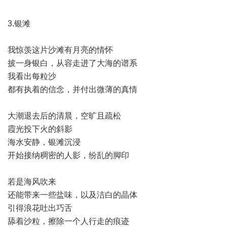
3.银滩
我惊羡这片沙滩有月亮的情怀
披一身银白，从容走进了大海的谱系
我看出每粒沙
都有执着的信念，并付出微薄的真情
大潮退去后的清晨，空旷且疏松
霞光投下火的斜影
海水安静，银滩沉浸
开始接纳稠密的人影，纷乱的脚印
若是海风吹来
还能带来一些盐味，以及洁白的晶体
引得浪花吐出巧舌
舔着沙粒，擦除一个人行走的痕迹