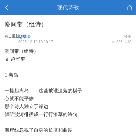
现代诗歌
潮间带（组诗）
点击重新加载
赵华奎
楼主
2025-12-19 10:10:17
236
0
潮间带（组诗）
文|赵华奎
1.离岛
一提起离岛——这些被谁遗落的棋子
心就不能平静
那个诗人独立于岸边
倾听波涛徘徊成一行行潦草的诗句
海岸线忽视了自身的长度和曲度