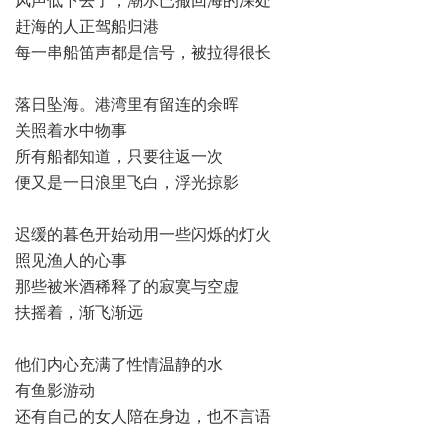
风声低下去了，潮水已撤回海的深处
赶海的人正驾船归港
每一串船笛声都是信号，被拉得很长
落日坠海。港湾里有留连的余晖
关照着水中物事
所有船都知道，只要往返一次
便又是一日浪里飞白，浮光掠影
迟缓的暮色开始动用一些闪烁的灯火
照见渔人的心事
那些被米酒稀释了的寂寞与空虚
扶摇着，渐飞渐远
他们内心充满了性情温静的水
有鱼影游动
还有自己的女人陪在身边，也不言语