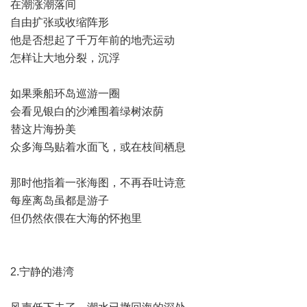
在潮涨潮落间
自由扩张或收缩阵形
他是否想起了千万年前的地壳运动
怎样让大地分裂，沉浮
如果乘船环岛巡游一圈
会看见银白的沙滩围着绿树浓荫
替这片海扮美
众多海鸟贴着水面飞，或在枝间栖息
那时他指着一张海图，不再吞吐诗意
每座离岛虽都是游子
但仍然依偎在大海的怀抱里
2.宁静的港湾