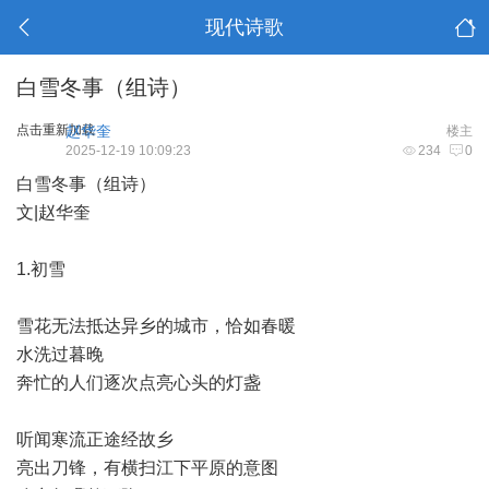
现代诗歌
白雪冬事（组诗）
点击重新加载
赵华奎
楼主
2025-12-19 10:09:23
234
0
白雪冬事（组诗）
文|赵华奎
1.初雪
雪花无法抵达异乡的城市，恰如春暖
水洗过暮晚
奔忙的人们逐次点亮心头的灯盏
听闻寒流正途经故乡
亮出刀锋，有横扫江下平原的意图