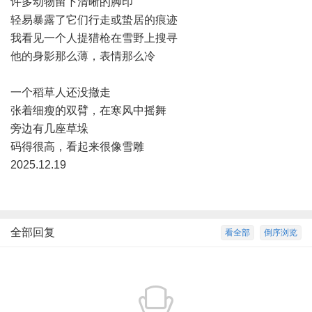
许多动物留下清晰的脚印
轻易暴露了它们行走或蛰居的痕迹
我看见一个人提猎枪在雪野上搜寻
他的身影那么薄，表情那么冷
一个稻草人还没撤走
张着细瘦的双臂，在寒风中摇舞
旁边有几座草垛
码得很高，看起来很像雪雕
2025.12.19
全部回复
看全部
倒序浏览