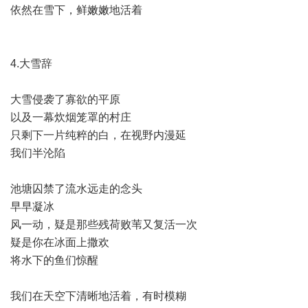
依然在雪下，鲜嫩嫩地活着
4.大雪辞
大雪侵袭了寡欲的平原
以及一幕炊烟笼罩的村庄
只剩下一片纯粹的白，在视野内漫延
我们半沦陷
池塘囚禁了流水远走的念头
早早凝冰
风一动，疑是那些残荷败苇又复活一次
疑是你在冰面上撒欢
将水下的鱼们惊醒
我们在天空下清晰地活着，有时模糊