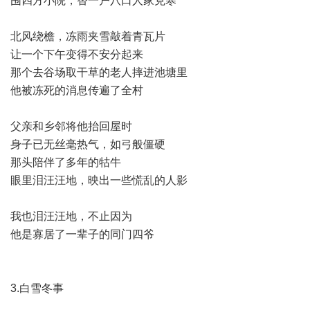
围四方小院，替一户八口人家克寒
北风绕檐，冻雨夹雪敲着青瓦片
让一个下午变得不安分起来
那个去谷场取干草的老人摔进池塘里
他被冻死的消息传遍了全村
父亲和乡邻将他抬回屋时
身子已无丝毫热气，如弓般僵硬
那头陪伴了多年的牯牛
眼里泪汪汪地，映出一些慌乱的人影
我也泪汪汪地，不止因为
他是寡居了一辈子的同门四爷
3.白雪冬事