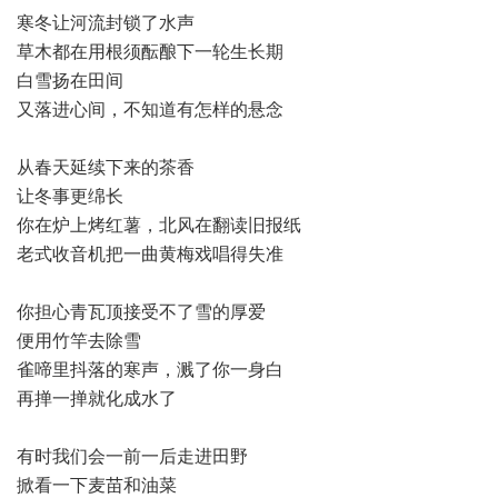
寒冬让河流封锁了水声
草木都在用根须酝酿下一轮生长期
白雪扬在田间
又落进心间，不知道有怎样的悬念
从春天延续下来的茶香
让冬事更绵长
你在炉上烤红薯，北风在翻读旧报纸
老式收音机把一曲黄梅戏唱得失准
你担心青瓦顶接受不了雪的厚爱
便用竹竿去除雪
雀啼里抖落的寒声，溅了你一身白
再掸一掸就化成水了
有时我们会一前一后走进田野
掀看一下麦苗和油菜