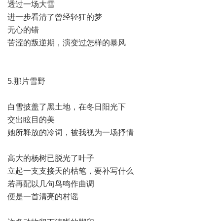
透过一场大雪
进一步看清了曾经轻狂的梦
无心的错
苦涩的叛逆期，演变过怎样的暴风
5.那片雪野
白雪披盖了黑土地，在冬日阳光下
交出眩目的美
她所释放的冷词，被我视为一场抒情
高大的杨树已脱光了叶子
立起一支支接天的枯笔，要补写什么
若再配以几句鸟鸣作曲调
便是一首清亮的村谣