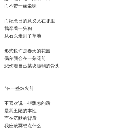
而不带一丝尘味
而纪念日的意义又在哪里
我牵着一头狗
从石头走到了草地
形式也许是春天的花园
偶尔我会在一朵花前
悲伤着自己某块脆弱的骨头
*在一盏烛火前
不喜欢说一些飘忽的话
是我丑陋的本性
而在沉默的背后
我应该冥想点什么