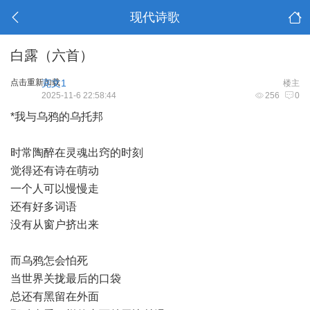
现代诗歌
白露（六首）
点击重新加载
克文1
楼主
2025-11-6 22:58:44
256
0
*我与乌鸦的乌托邦
时常陶醉在灵魂出窍的时刻
觉得还有诗在萌动
一个人可以慢慢走
还有好多词语
没有从窗户挤出来
而乌鸦怎会怕死
当世界关拢最后的口袋
总还有黑留在外面