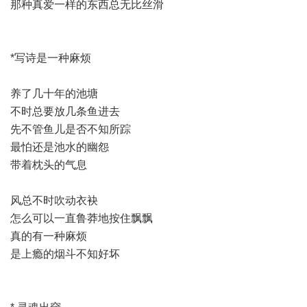
那种真爱一样的东西总无比丝滑
*写诗是一种麻烦
养了几十年的池塘
不时总要放几条鱼进去
先不管鱼儿是否不知所踪
最怕还是池水的幽怨
带着枕头的气息
风总不时吹动衣袂
怎么可以一直鲁莽地按住飘飘
真的有一种麻烦
是上瘾的烟斗不知好坏