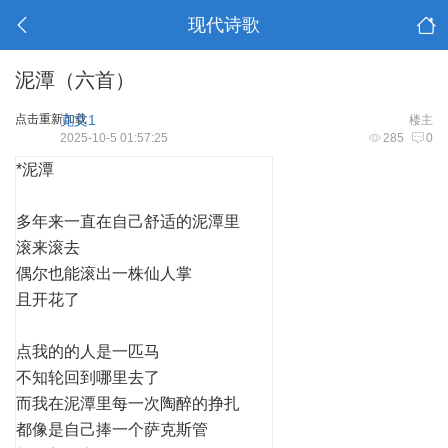
现代诗歌
泥潭（六首）
点击重新加载
克文1
楼主
2025-10-5 01:57:25
285
0
*泥潭
多年来一直在自己舒适的泥潭里
滚来滚去
偶尔也能滚出一株仙人掌
且开花了
点我的的人是一匹马
不知轮回到哪里去了
而我在泥潭里每一次陶醉的挣扎
都像是自己捧一个萨克斯管