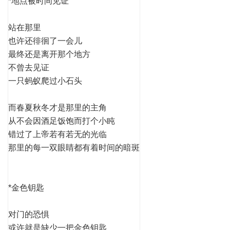
*地点被时间见证
站在那里
也许还徘徊了一会儿
最终还是离开那个地方
不曾去见证
一只蚂蚁爬过小石头
而春夏秋冬才是那里的主角
从不会因酒足饭饱而打个小盹
错过了上帝若有若无的光临
那里的每一双眼睛都有着时间的暗斑
*金色钥匙
对门的恐惧
或许就是缺少一把金色钥匙