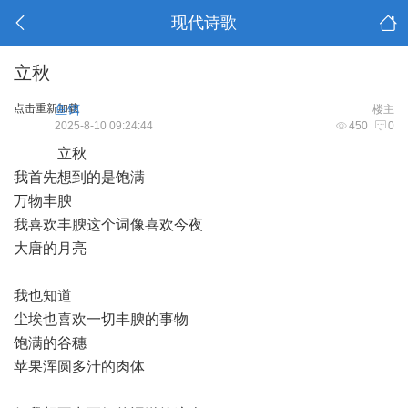
现代诗歌
立秋
点击重新加载
鱼饵
楼主
2025-8-10 09:24:44
450
0
立秋
我首先想到的是饱满
万物丰腴
我喜欢丰腴这个词像喜欢今夜
大唐的月亮
我也知道
尘埃也喜欢一切丰腴的事物
饱满的谷穗
苹果浑圆多汁的肉体