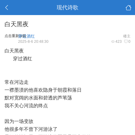
现代诗歌
白天黑夜
点击重新加载
穿过酒红
楼主
2025-8-6 20:48:30
423
0
白天黑夜
穿过酒红
常在河边走
一襟墨渍的他喜欢隐身于朝霞和落日
默对宽阔的水面和碧透的芦苇荡
我不关心河流的终点
因为一场变故
他很多年不曾下河游泳了