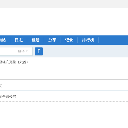
淘帖
日志
相册
分享
记录
排行榜
帖子
搜
轻轻几克拉（六首）
索
]
示全部楼层