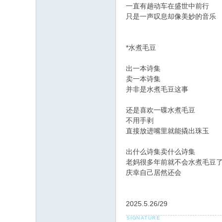
一直有趟动车在盛世中前行
只是一声叹息却像美妙的音乐
*水煮毛豆
出一本诗集
卖一本诗集
并非是水煮毛豆这事
还是喜欢一碟水煮毛豆
不用手剥
直接放进嘴里就能撬出珠玉
出什么诗集卖什么诗集
老妈很多年前就不会水煮毛豆
庆幸自己居然还会
2025.5.26/29