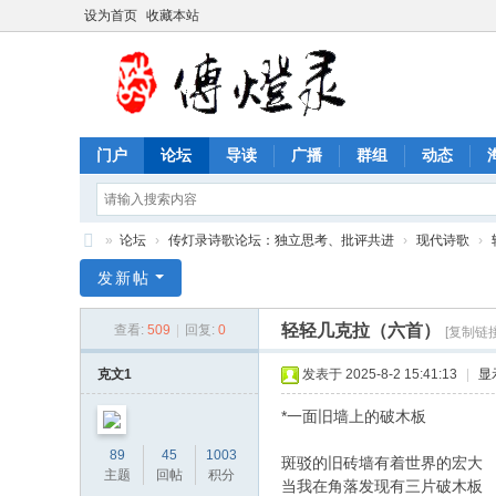
设为首页
收藏本站
门户
论坛
导读
广播
群组
动态
»
论坛
›
传灯录诗歌论坛：独立思考、批评共进
›
现代诗歌
›
传
发新帖
灯
轻轻几克拉（六首）
查看:
509
|
回复:
0
[复制链接
录
诗
克文1
发表于 2025-8-2 15:41:13
|
显
歌
*一面旧墙上的破木板
论
89
45
1003
斑驳的旧砖墙有着世界的宏大
坛
主题
回帖
积分
当我在角落发现有三片破木板