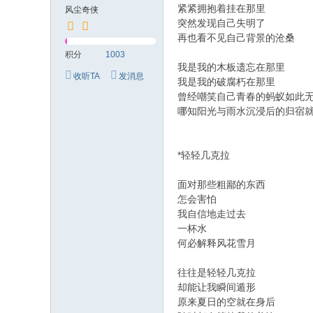
紧紧拥抱着挂在那里
风尘奇侠
突然发现自己失明了
再也看不见自己背景的沧桑
积分
1003
我是我的木板遗忘在那里
收听TA
发消息
我是我的破腐朽在那里
曾经嘲笑自己青春的蚂蚁如此
哪知阳光与雨水沉浸后的归宿
*轻轻几克拉
面对那些粗鄙的东西
怎会害怕
我自信地走过去
一杯水
何必解释风花雪月
往往是轻轻几克拉
却能让我瞬间遁形
原来夏日的空就在身后