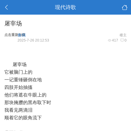
现代诗歌
屠宰场
点击重新加载
鱼饵
楼主
2025-7-26 20:12:53
417
0
屠宰场
它被脑门上的
一记重锤砸倒在地
四肢开始抽搐
他们将遮在牛眼上的
那块腌臜的黑布取下时
我看见两滴泪
顺着它的眼角流下