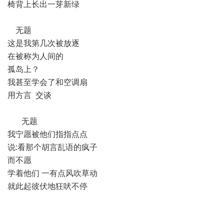
椅背上长出一芽新绿
无题
这是我第几次被放逐
在被称为人间的
孤岛上？
我甚至学会了和空调扇
用方言 交谈
无题
我宁愿被他们指指点点
说:看那个胡言乱语的疯子
而不愿
学着他们 一有点风吹草动
就此起彼伏地狂吠不停