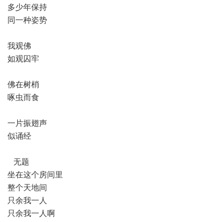
多少年保持
同一种姿势
我观佛
如观囚牢
佛在树梢
啄虫而食
一片振翅声
似诵经
无题
坐在这个房间里
整个天地间
只余我一人
只余我一人啊