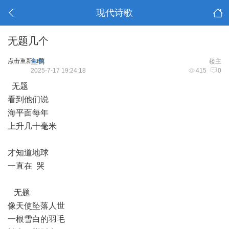
现代诗歌
无题几个
点击重新加载
鱼饵
楼主
2025-7-17 19:24:18
415
0
无题
看到他们说
海平面每年
上升几十毫米
才知道地球
一直在 哭
无题
像天使坠落人世
一根雪白的羽毛