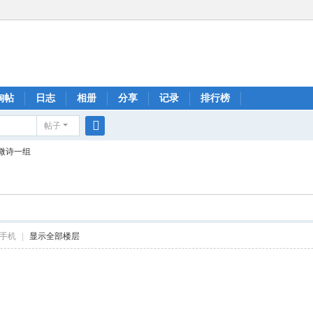
淘帖
日志
相册
分享
记录
排行榜
帖子
搜
微诗一组
索
手机
|
显示全部楼层