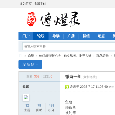
设为首页
收藏本站
门户
论坛
导读
广播
群组
动态
»
论坛
›
传灯录诗歌论坛：独立思考、批评共进
›
现代诗歌
›
传
发新帖
灯
微诗一组
查看:
358
|
回复:
0
[复制链接]
录
诗
鱼饵
发表于 2025-7-17 11:05:40
来自
歌
论
鱼殇
32
78
488
那条鱼
坛
主题
回帖
积分
被钓竿