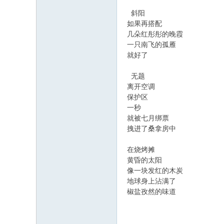
斜阳
如果再搭配
几朵红彤彤的晚霞
一只南飞的孤雁
就好了
无题
离开空调
保护区
一秒
就被七月绑票
拽进了桑拿房中
在烧烤摊
黄昏的太阳
像一块发红的木炭
地球身上沾满了
椒盐孜然的味道