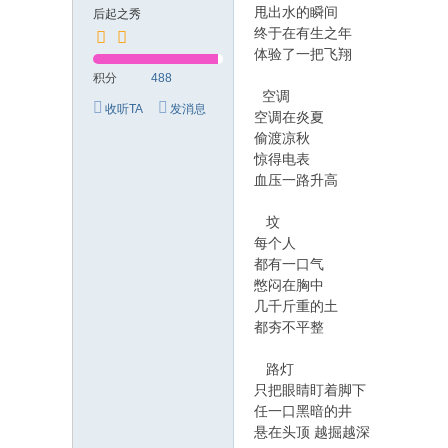
甩出水的瞬间
后起之秀
终于在有生之年
体验了一把飞翔
积分
488
空调
收听TA
发消息
空调在炎夏
偷渡凉秋
惊得电表
血压一路升高
坟
每个人
都有一口气
憋闷在胸中
几千斤重的土
都夯不平整
路灯
只把眼睛盯着脚下
任一口黑暗的井
悬在头顶 越掘越深