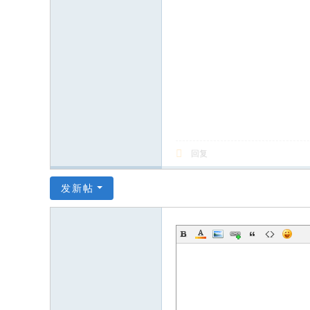
回复
发新帖