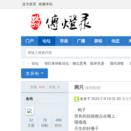
设为首页
收藏本站
门户
论坛
导读
广播
群组
动态
»
论坛
›
传灯录诗歌论坛：独立思考、批评共进
›
现代诗歌
›
传
发新帖
灯
两只
查看:
440
|
回复:
0
[复制链接]
录
诗
鱼饵
发表于 2025-7-9 19:31:30
来自
歌
鸭子
论
所有的技能都点在嘴上
32
78
488
嘎嘎嘎
坛
主题
回帖
积分
天生的好嗓子