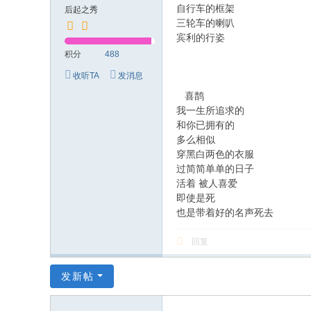
自行车的框架
后起之秀
三轮车的喇叭
宾利的行姿
积分
488
收听TA
发消息
喜鹊
我一生所追求的
和你已拥有的
多么相似
穿黑白两色的衣服
过简简单单的日子
活着 被人喜爱
即使是死
也是带着好的名声死去
回复
发新帖