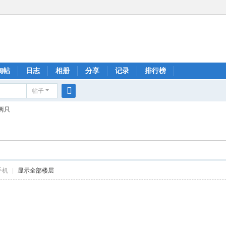
淘帖
日志
相册
分享
记录
排行榜
帖子
搜
两只
索
手机
|
显示全部楼层