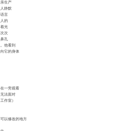
母亲生产
女人静默
种语言
个人的
闪着光
一次次
，鼻孔
尘。他看到
走向它的身体
友在一旁观看
因无法面对
的工作室）
出可以修改的地方