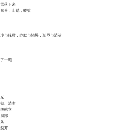
的雪落下来
，禽兽，山魈，蝼蚁
纯净与腌臜，静默与恸哭，耻辱与清洁
放了一颗
月光
细韧、清晰
一般站立
。肩部
线条
口裂开