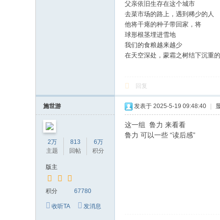
父亲依旧生存在这个城市
去菜市场的路上，遇到稀少的人
他将干瘪的种子带回家，将
球形根茎埋进雪地
我们的食粮越来越少
在天空深处，蒙霜之树结下沉重
回复
施世游
发表于 2025-5-19 09:48:40
|
这一组 鲁力 来看看
鲁力 可以一些 “读后感”
2万
813
6万
主题
回帖
积分
版主
积分
67780
收听TA
发消息