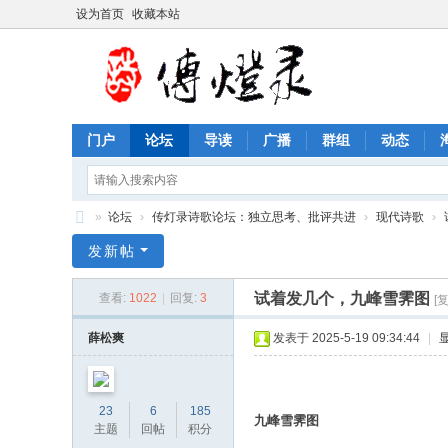
设为首页
收藏本站
门户
论坛
导读
广播
群组
动态
»
论坛
›
传灯录诗歌论坛：独立思考、批评共进
›
现代诗歌
›
传
发新帖
灯
试着发几个，九峰雪霁图
查看:
1022
|
回复:
3
[
录
诗
薛松爽
发表于 2025-5-19 09:34:44
|
歌
论
23
6
185
坛
九峰雪霁图
主题
回帖
积分