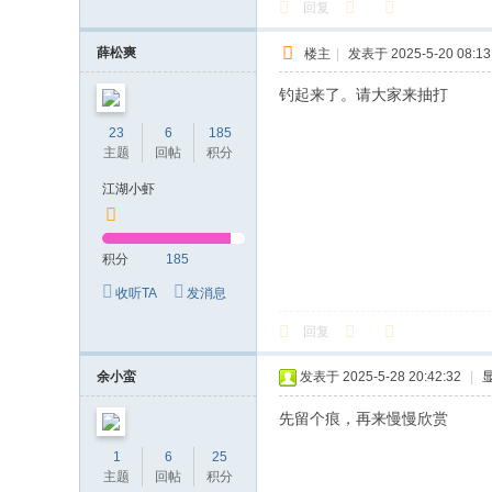
回复
薛松爽
楼主
|
发表于 2025-5-20 08:13
钓起来了。请大家来抽打
23
6
185
主题
回帖
积分
江湖小虾
积分
185
收听TA
发消息
回复
余小蛮
发表于 2025-5-28 20:42:32
|
先留个痕，再来慢慢欣赏
1
6
25
主题
回帖
积分