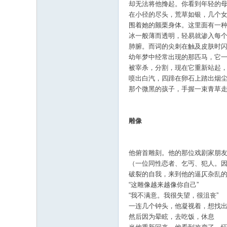
却无法将他搀起。你看到年轻的
在小径的尽头，荒草如银，几个
围着她的颤栗身体。这里面有一
冰一般薄而透明，轻易就渗入每
肺腑。而词的尖刺在触及皮肤时
幼年梦中经常出现的那匹马，它
被宰杀，分割，现在它重新站起
喷出白汽，四蹄在卵石上踏出烟
那个微黑的孩子，手握一束青草
雕像
他俯首雕刻。他的那位戏剧家朋
（一位同性恋者、乞丐、犯人。
破裂的自我，来到他的逼仄杂乱
“这雕像越来越像你自己”
“我不满意。我很失望，很沮丧”
一连几个钟头，他凝视着，想找
然后因为晕眩，去吃饭，休息