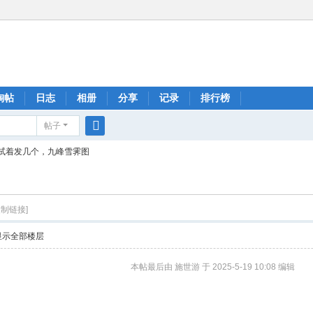
淘帖
日志
相册
分享
记录
排行榜
帖子
搜
试着发几个，九峰雪霁图
索
复制链接]
显示全部楼层
本帖最后由 施世游 于 2025-5-19 10:08 编辑