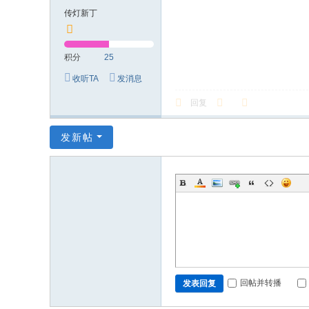
传灯新丁
积分
25
收听TA
发消息
回复
发新帖
回帖并转播
发表回复