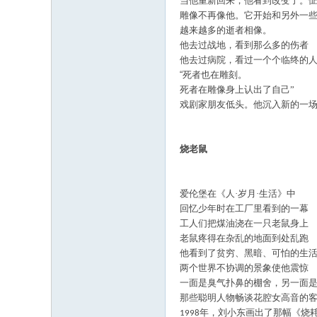
当他重新回来，他看到改变了。
雕像不再像他。它开始和另外一
越来越多的逝者相像。
他去过战地，看到那么多的伤者
他去过病院，看过一个个临终的
“死者也在雕刻。
死者在雕像身上认出了自己
”
戏剧家朋友低头。他沉入新的一
烧老鼠
爱伦堡在《人
·岁月·生活》中
回忆少年时在工厂里看到的一幕
工人们把煤油浇在一只老鼠身上
老鼠疼得在杂乱的地面到处乱跑
他看到了贫穷、黑暗、可怕的生
两个世界不协调的景象使他震惊
一面是臭气扑鼻的棚舍，另一面
那些聪明人物畅谈花腔女高音的
年，刘小东画出了那幅《烧
1998