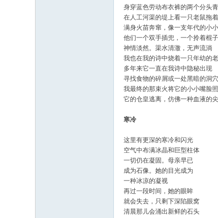
身穿蓝色劳动布衣裤的两个分头
在人工河渠的堤上看一只老鼠拖
满身火苗奔窜，像一支年代的小
他们一个双手插兜，一个拎着棍
神情淡然。渠水清澈，无声流淌
我也在我的诗中烧着一只年幼的
多年来它一直在我诗中隐秘出现
寻找食物的碎屑或一处黑暗的洞
我最终的那束火将它的小小嘴脸
它的仓皇逃离，仿佛一种血液的
寒冷
这里有更深的寒冷和闪光
空气中布满冰晶和巨型柱体
一切仍在凝固。母亲早已
成为石像。她的目光成为
一种冰凉的凝视
再过一段时间，她的眼眸
就会失去，只剩下深陷眼窝
清晨那儿会涌出新鲜的石头