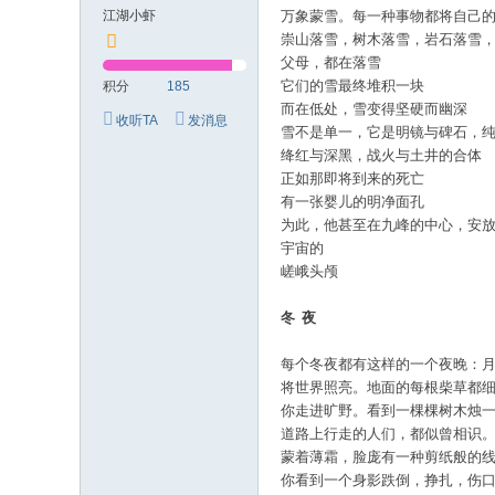
江湖小虾
万象蒙雪。
每一种事物都将自己
崇山落雪，树木落雪，岩石落雪
父母，都在落雪
它们的雪最终堆积一块
积分
185
而在低处，雪变得坚硬而幽深
收听TA
发消息
雪不是单一，它是明镜与碑石，
绛红与深黑，战火与土井的合体
正如那即将到来的死亡
有一张婴儿的明净面孔
为此，他甚至在九峰的中心，安
宇宙的
嵯峨头颅
冬
夜
每个冬夜都有这样的一个夜晚：
将世界照亮。地面的每根柴草都
你走进旷野。看到一棵棵树木烛
道路上行走的人们，都似曾相识
蒙着薄霜，脸庞有一种剪纸般的
你看到一个身影跌倒，挣扎，伤