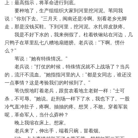
上：最高指示，将革命进行到底。
要种地了，生产组组织大家到河里挖河泥。苇同我
说："你别下去。"三月天，闽南还是冷啊。别看老乡光脚
走，那是没钱买鞋。下到河里，挖河泥。水扎得皮肤疼。
我是不好下水的，我来例假了。柱着铁锹站在河边，几
只鸭子在草里乱七八糟地扇翅膀。老兵说："下啊。愣什
么？"
苇说："她有特殊情况。"
老兵说："打仗的时候，特殊情况就不上战场了？当兵
的，流汗不流血。"她指指河里的人："都是女同志，谁还没
一点事情？这是考验我们的时候到了。"
苇仇恨地盯着老兵，跟贫农看地主老财一样："士可
杀，不可辱。"她说。赴刑场一样下了水，我也下了。一股
冷气直冲肚子，疼啊。抽抽的疼。想哭，不敢。穿着军装
呢，革命军人，当什么孬种？
晚上我缩在床上。想家。
老兵来了，伸出手，端着只碗，冒着烟。