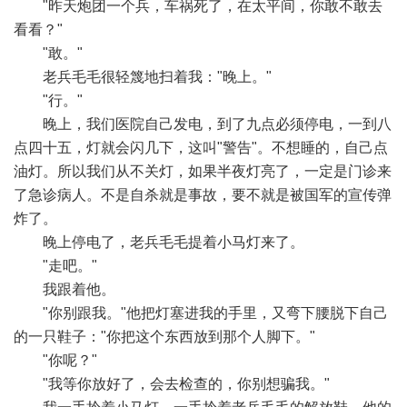
"昨天炮团一个兵，车祸死了，在太平间，你敢不敢去
看看？"
"敢。"
老兵毛毛很轻篾地扫着我："晚上。"
"行。"
晚上，我们医院自己发电，到了九点必须停电，一到八
点四十五，灯就会闪几下，这叫"警告"。不想睡的，自己点
油灯。所以我们从不关灯，如果半夜灯亮了，一定是门诊来
了急诊病人。不是自杀就是事故，要不就是被国军的宣传弹
炸了。
晚上停电了，老兵毛毛提着小马灯来了。
"走吧。"
我跟着他。
"你别跟我。"他把灯塞进我的手里，又弯下腰脱下自己
的一只鞋子："你把这个东西放到那个人脚下。"
"你呢？"
"我等你放好了，会去检查的，你别想骗我。"