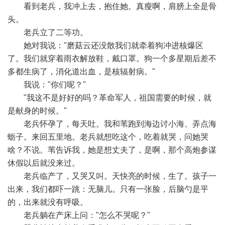
看到老兵，我冲上去，抱住她。真瘦啊，肩膀上全是骨
头。
老兵立了二等功。
她对我说："磨菇云还没散我们就牵着狗冲进核爆区
了。我们就穿着雨衣解放鞋，戴口罩。狗一个多星期后差不
多都生病了，消化道出血，是核辐射病。"
我说："你们呢？"
"我这不是好好的吗？革命军人，祖国需要的时候，就
是献身的时候。"
老兵怀孕了，每天吐。我和苇跑到海边讨小海、弄点海
蛎子。来回五里地。老兵就想吃这个，吃着就哭，问她哭
啥？不说。苇告诉我，她是想丈夫了，是啊，那个高炮参谋
休假以后就没来过。
老兵临产了，又哭又叫。天快亮的时候，生了。孩子一
出来，我们都吓一跳：无脑儿。只有一张脸，后脑勺是平
的，出来就没有呼吸。
老兵躺在产床上问："怎么不哭呢？"