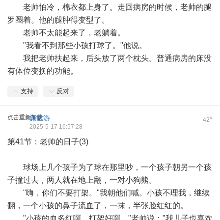
老帅怕冷，棉衣都上身了。走回病房的时候，老帅的腿
罗圈着。他的腿肿得变型了。
老帅不太能起来了，老躺着。
"我看不到那些小孩打球了。"他说。
我把老帅扶起来，后头放了两个枕头。普通病房的床没
有体位变换的功能。
支持
反对
点击重新加载
施世游
#
42
2025-5-17 16:57:28
第41节：老帅的日子(3)
球场上几个孩子为了球在那里吵，一个孩子朝另一个孩
子撞过去，两人就在地上翻，一对小狗熊。
"嗨，你们不要打架。"我朝他们喊。小孩不理我，继续
翻，一个小孩的鼻子流血了，一抹，半张脸红红的。
"小孩的血多红啊，打架好啊。"老帅说："我儿子也喜欢