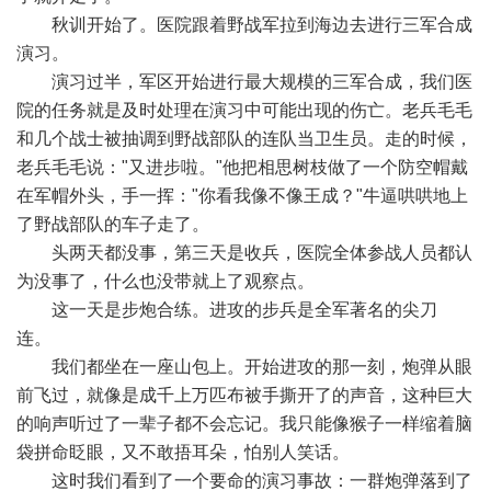
秋训开始了。医院跟着野战军拉到海边去进行三军合成
演习。
演习过半，军区开始进行最大规模的三军合成，我们医
院的任务就是及时处理在演习中可能出现的伤亡。老兵毛毛
和几个战士被抽调到野战部队的连队当卫生员。走的时候，
老兵毛毛说："又进步啦。"他把相思树枝做了一个防空帽戴
在军帽外头，手一挥："你看我像不像王成？"牛逼哄哄地上
了野战部队的车子走了。
头两天都没事，第三天是收兵，医院全体参战人员都认
为没事了，什么也没带就上了观察点。
这一天是步炮合练。进攻的步兵是全军著名的尖刀
连。
我们都坐在一座山包上。开始进攻的那一刻，炮弹从眼
前飞过，就像是成千上万匹布被手撕开了的声音，这种巨大
的响声听过了一辈子都不会忘记。我只能像猴子一样缩着脑
袋拼命眨眼，又不敢捂耳朵，怕别人笑话。
这时我们看到了一个要命的演习事故：一群炮弹落到了