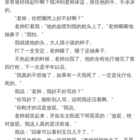
里有谁经得起吓啊？我冲到老帅床边，按住他的手。手冰冰
的。
"老帅，你把嘴闭上好不好啊？"
老帅盯着我："他的血喷到我的枕头上了。"老帅嘶嘶地
抽鼻子："我怕。"
我就摸他的头，大人摸小孩的样子。
打了一支安定，老帅睡了。睡了还抽鼻子。
天热起来的时候，老帅出院了。他的全程化疗做完了第
四疗程，下一次是半年以后。
"我真的不想做了，如果有一天我死了，一定是化疗化
死的。"
我说："老帅，我好不好骂你？"
"你骂好了，能听别人骂，说明我还活着啊。"
"你刚才的话是放屁。"我说。
老帅就笑起来，牙齿在太阳底下明晃晃的："放屁，绝
对放屁。我这人真的是没前途。"
我说："回家可以看到宝贝儿子了。"