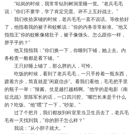
"站岗的时候，我常常钻到树洞里睡一觉。"老兵毛毛
说："你们不要学，学了肯定完蛋。评不上五好战士。"
我们收拾床铺的时候，老兵毛毛一直不说话。等收拾好
了，他指着我的被子和蚊帐说："你的内务非常标准。"他又
指指王"你的蚊帐像猪肚子，被子像馒头。怎么跟你一样，
胖乎乎的？"
他又指指我："你们换一下，你睡到下铺，她上去。内
务检查一般都是看下铺。"
王只好睡上铺了，那么胖的人，可怜。
吃饭的时候，看到了老兵毛毛，一只手拎着一瓶东西，
踱着方步，简直就是"闲庭信步"。看我们看他，毛毛把手里
的瓶子一举："辣酱。仗是越打越精啊。"他学的是电影《南
征北战》里陈军长的话，一口四川腔。"嘴巴长来是干什么
的？吃饭。"他"嘿"了一下，"吵架。"
过了个把月，我们都放到科室里当卫生员去了，老兵毛
毛有一天找到我，"你的胆子怎么样？"
我说："从小胆子就大。"