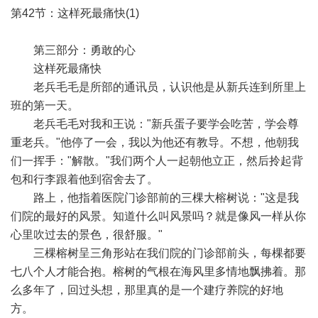
第42节：这样死最痛快(1)
第三部分：勇敢的心
这样死最痛快
老兵毛毛是所部的通讯员，认识他是从新兵连到所里上
班的第一天。
老兵毛毛对我和王说："新兵蛋子要学会吃苦，学会尊
重老兵。"他停了一会，我以为他还有教导。不想，他朝我
们一挥手："解散。"我们两个人一起朝他立正，然后拎起背
包和行李跟着他到宿舍去了。
路上，他指着医院门诊部前的三棵大榕树说："这是我
们院的最好的风景。知道什么叫风景吗？就是像风一样从你
心里吹过去的景色，很舒服。"
三棵榕树呈三角形站在我们院的门诊部前头，每棵都要
七八个人才能合抱。榕树的气根在海风里多情地飘拂着。那
么多年了，回过头想，那里真的是一个建疗养院的好地
方。