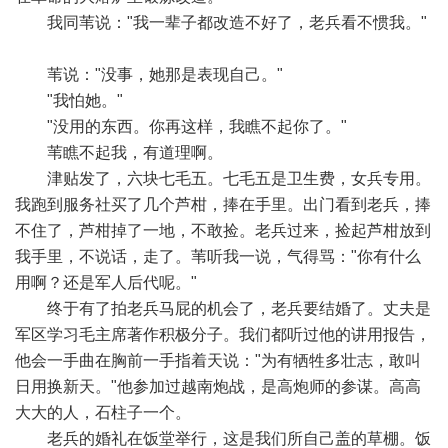
我同苇说："我一辈子都改造不好了，老兵看不惯我。"
苇说："没事，她那是表现自己。"
"我怕她。"
"没用的东西。你再这样，我瞧不起你了。"
苇瞧不起我，有道理啊。
津贴发了，六块七毛五。七毛五是卫生费，女兵专用。
我跑到服务社买了几个芦柑，捧在手里。出门看到老兵，捧
不住了，芦柑掉了一地，不敢捡。老兵过来，捡起芦柑放到
我手里，不说话，走了。苇听我一说，气得骂："你有什么
用啊？还是军人后代呢。"
终于有了拍老兵马屁的机会了，老兵要结婚了。丈夫是
军区学习毛主席著作积极分子。我们都听过他的讲用报告，
他会一手曲在胸前一手指着天说："为有牺牲多壮志，敢叫
日用换新天。"他参加过越南炮战，是高炮师的参谋。高高
大大的人，石柱子一个。
老兵的婚礼在饭堂举行，这是我们所自己盖的草棚。饭