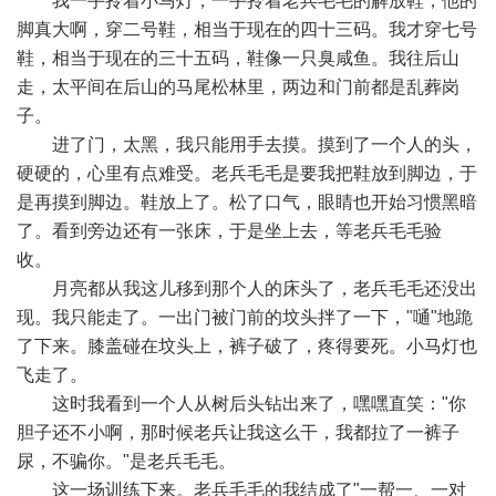
我一手拎着小马灯，一手拎着老兵毛毛的解放鞋，他的
脚真大啊，穿二号鞋，相当于现在的四十三码。我才穿七号
鞋，相当于现在的三十五码，鞋像一只臭咸鱼。我往后山
走，太平间在后山的马尾松林里，两边和门前都是乱葬岗
子。
进了门，太黑，我只能用手去摸。摸到了一个人的头，
硬硬的，心里有点难受。老兵毛毛是要我把鞋放到脚边，于
是再摸到脚边。鞋放上了。松了口气，眼睛也开始习惯黑暗
了。看到旁边还有一张床，于是坐上去，等老兵毛毛验
收。
月亮都从我这儿移到那个人的床头了，老兵毛毛还没出
现。我只能走了。一出门被门前的坟头拌了一下，"嗵"地跪
了下来。膝盖碰在坟头上，裤子破了，疼得要死。小马灯也
飞走了。
这时我看到一个人从树后头钻出来了，嘿嘿直笑："你
胆子还不小啊，那时候老兵让我这么干，我都拉了一裤子
尿，不骗你。"是老兵毛毛。
这一场训练下来。老兵毛毛的我结成了"一帮一、一对