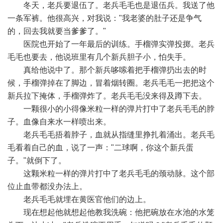
冬天，老兵要退伍了。老兵毛毛也是退伍兵。我送了他
一条军裤。他很高兴，对我说："我老婆的肚子还是争气
的，回去我就要当爹爹了。"
医院也开始了一年最后的训练。手榴弹实弹投掷。老兵
毛毛也要去，他说班里有几个新兵胆子小，怕失手。
真给他说中了。那个新兵哆嗦着把手榴弹扔出去的时
候，手榴弹掉在了脚边，冒着烟转圈。老兵毛毛一把把这个
新兵拉下掩体，手榴弹炸了。老兵毛毛没来得及蹲下去。
一颗很小的小得像米粒一样的弹片打中了老兵毛毛的脖
子。血像自来水一样喷出来。
老兵毛毛捂着脖子，血就从指缝里挣扎着涌出。老兵毛
毛看着自己的血，说了一声："二球啊，你这个新兵蛋
子。"就倒下了。
这颗米粒一样的弹片打中了老兵毛毛的颈动脉。这个部
位止血带都没办法上。
老兵毛毛就埋在黄医官他们的边上。
现在想起他就想起他教我洗碗：他把碗放在水池的水笼