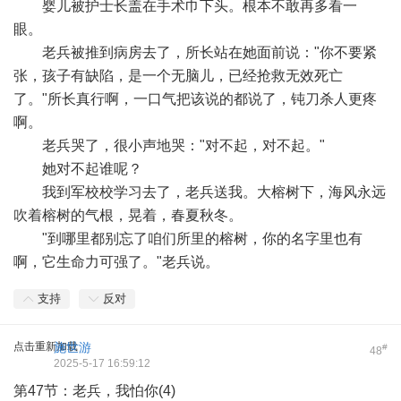
婴儿被护士长盖在手术巾下头。根本不敢再多看一
眼。
老兵被推到病房去了，所长站在她面前说："你不要紧
张，孩子有缺陷，是一个无脑儿，已经抢救无效死亡
了。"所长真行啊，一口气把该说的都说了，钝刀杀人更疼
啊。
老兵哭了，很小声地哭："对不起，对不起。"
她对不起谁呢？
我到军校校学习去了，老兵送我。大榕树下，海风永远
吹着榕树的气根，晃着，春夏秋冬。
"到哪里都别忘了咱们所里的榕树，你的名字里也有
啊，它生命力可强了。"老兵说。
支持
反对
点击重新加载
施世游
#
48
2025-5-17 16:59:12
第47节：老兵，我怕你(4)