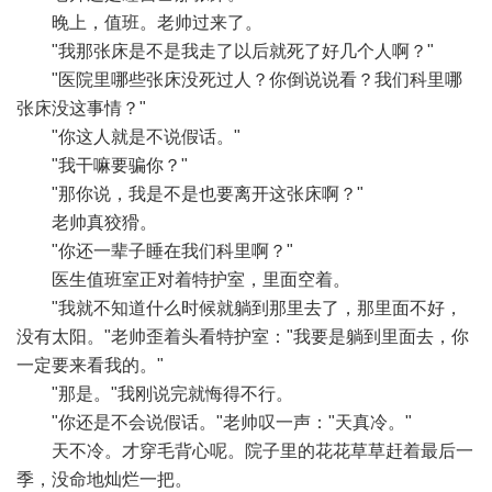
晚上，值班。老帅过来了。
"我那张床是不是我走了以后就死了好几个人啊？"
"医院里哪些张床没死过人？你倒说说看？我们科里哪
张床没这事情？"
"你这人就是不说假话。"
"我干嘛要骗你？"
"那你说，我是不是也要离开这张床啊？"
老帅真狡猾。
"你还一辈子睡在我们科里啊？"
医生值班室正对着特护室，里面空着。
"我就不知道什么时候就躺到那里去了，那里面不好，
没有太阳。"老帅歪着头看特护室："我要是躺到里面去，你
一定要来看我的。"
"那是。"我刚说完就悔得不行。
"你还是不会说假话。"老帅叹一声："天真冷。"
天不冷。才穿毛背心呢。院子里的花花草草赶着最后一
季，没命地灿烂一把。