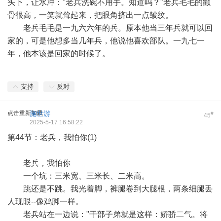
头下，让水冲："老兵洗碗不用手。知道吗？"老兵毛毛的颧
骨很高，一笑就耸起来，把眼角挤出一点皱纹。
老兵毛毛是一九六六年的兵。原本他当三年兵就可以回
家的，可是他想多当几年兵，他说他喜欢部队。一九七一
年，他本该是回家的时候了。
支持
反对
点击重新加载
施世游
#
45
2025-5-17 16:58:22
第44节：老兵，我怕你(1)
老兵，我怕你
一个坑：三米宽、三米长、二米高。
跳还是不跳。我光着脚，裤腿卷到大腿根，两条细腿丢
人现眼--像鸡脚一样。
老兵站在一边说："干部子弟就是这样：娇骄二气。将