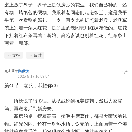
桌上放了盘子，盘子上是伙房炒的花生，我们自己种的。还
有糖，蜡纸包的硬糖。我跟着老同志们走进饭堂，这是我平
生第一次看到的婚礼，一支一百支光的灯照着老兵，老兵军
装上别着一朵大红花，是所里的老同志用红绸布做的。红花
下挂着红布条写着：新娘。高炮参谋也别着红花，红布条上
写着：新郎。
支持
反对
点击重新加载
施世游
#
47
2025-5-17 16:58:54
第46节：老兵，我怕你(3)
所长说了很多话。从抗战说到抗美援朝，然后大家喝
酒。再送老兵到新房去。
新房的桌上摆着高高一摞毛主席著作，都是大家送的礼
物。红光闪闪。还有一对热水瓶，铁壳的，上面画着一个傣
族姑娘在学毛选。我发现这个热水瓶上的姑娘像老兵。