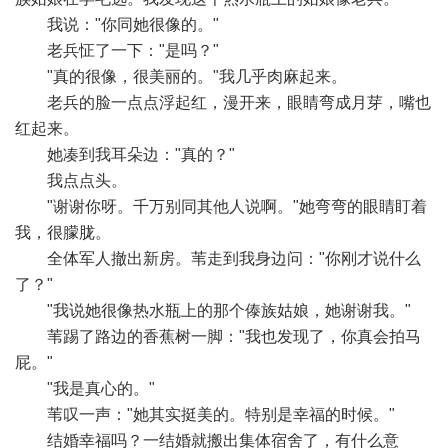
我说："你同她很像的。"
老兵怔了一下："是吗？"
"真的很像，很美丽的。"我几乎肉麻起来。
老兵的脸一点点浮起红，漫开来，眼睛弯成月芽，嘴也
红起来。
她凑到我耳朵边："真的？"
我点点头。
"谢谢你呀。千万别同其他人说啊。"她弯弯的眼睛盯着
我，很朦胧。
全体军人撤出新房。苇走到我身边问："你刚才说什么
了？"
"我说她很像热水瓶上的那个傣族姑娘，她谢谢我。"
苇踢了路边的香蕉树一脚："我也发现了，你真会拍马
屁。"
"我是真心的。"
苇叹一声："她其实挺美的。特别是幸福的时候。"
结婚幸福吗？一结婚就搬出集体宿舍了，有什么意