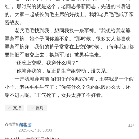
红"。那时兴的就是这个，老同志带新同志，先进的带后进
的。大家一起成长为毛主席的好战士。我和老兵毛毛成了亲
密战友。
老兵毛毛找到我，想同我换一条军裤。"我想给我老婆
弄条军裤。她个子同你差不多。"那时候，很多女人都喜欢
弄条军裤穿，我们的裤子常常在上交的时候，（每年我们都
要把旧军服交上去，换新军服）被男兵换走。
"还没上交呢。我穿什么啊？"
"你就穿我的，反正是生产组劳动，没关系。"
于是我就穿着前面扣扣子的男式军裤，王笑我是一个假
小子。老兵毛毛生气了："你笑什么？你的屁股那么大，还
穿不进去呢。"王气死了，女兵太胖了不好看。
支持
反对
点击重新加载
施世游
#
44
2025-5-17 16:58:03