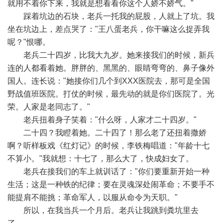
就用不着你下来，我就是想看看你这个人娇不娇气。"
踩着坑边的石块，老兵一托我的屁股，人就上了坑。我
坐在坑边上，差点哭了："王八蛋老兵，你干嘛这么捉弄我
呢？"恨哪。
老兵二十四岁，比我大九岁。她来接我们的时候，新兵
连的人都看着她。胖胖的、黑黑的、眼睛弯弯的、鼻子像外
国人。连长说："她接你们几个到XXX医院去，那可是全国
野战值班医院。打仗的时候，最先动的就是你们医院了。光
荣。人家是老同志了。"
老兵扭着身子笑着："什么呀，人家才二十四岁。"
二十四？我瞪着她。二十四了！那么老了还扭着撒娇
啊？听样板戏《红灯记》的时候，李铁梅唱道："年龄十七
不算小。"我就想：十七了，那么大了，快成妇女了。
老兵在接我们的车上就训话了："你们要重新开始一种
生活；这是一种铁的纪律；要在灵魂深处闹革命；不要手不
能提肩不能挑；革命军人，以服从命令为天职。"
所以，在我当兵一个月后。老兵让我跳到粪坑里去