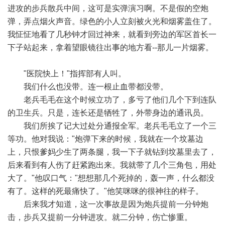
进攻的步兵散兵中间，这可是实弹演习啊。不是假的空炮
弹，弄点烟火声音。绿色的小人立刻被火光和烟雾盖住了。
我怔怔地看了几秒钟才回过神来，就看到旁边的军区首长一
下子站起来，拿着望眼镜往出事的地方看--那儿一片烟雾。
"医院快上！"指挥部有人叫。
我们什么也没带。连一根止血带都没带。
老兵毛毛在这个时候立功了，多亏了他们几个下到连队
的卫生兵。只是，连长还是牺牲了，外带身边的通讯员。
我们所挨了记大过处分通报全军。老兵毛毛立了一个三
等功。他对我说："炮弹下来的时候，我就在一个坟墓边
上，只恨爹妈少生了两条腿，我一下子就钻到坟墓里去了，
后来看到有人伤了赶紧跑出来。我就带了几个三角包，用处
大了。"他叹口气："想想那几个死掉的，轰一声，什么都没
有了。这样的死最痛快了。"他笑咪咪的很神往的样子。
后来我才知道，这一次事故是因为炮兵提前一分钟炮
击，步兵又提前一分钟进攻。就二分钟，伤亡惨重。