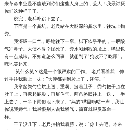
来革命事业是不能放到你们这些人身上的，丢人！我最讨厌
你们这种样子了。"
说完，老兵卟跳下去了。
下面是一个粪坑。老兵站在大腿深的粪水里，往坑上掏
粪。
我深吸一口气，呼地往下一窜。脚下软乎乎的，一股酸
气冲鼻子。大便不臭？怪死了。粪水溅到我的脸上，嘴里也
有一点咸味。不知道怎么回事，就想到了"狗改不了吃屎"，
嘿地笑起来。
"笑什么笑？这是一个很严肃的工作。"老兵看着我，伸
过手往我脸上一抹："大便都弄到脸上了，还笑。"
我举起粪勺往坑上送，重啊。挺着肚子，粪勺把子顶在
肚子上，再撅起屁股，再屏住气。两条胳膊往上一送，一半
上去了，一半下雨似地下来了。"妈的"嘴里嘀咕一声，我让
你说我娇气！我最恨别人说我娇气，简直就跟反革命一
样。
干了没几下，老兵拍拍我肩膀，说："你上去吧。本来