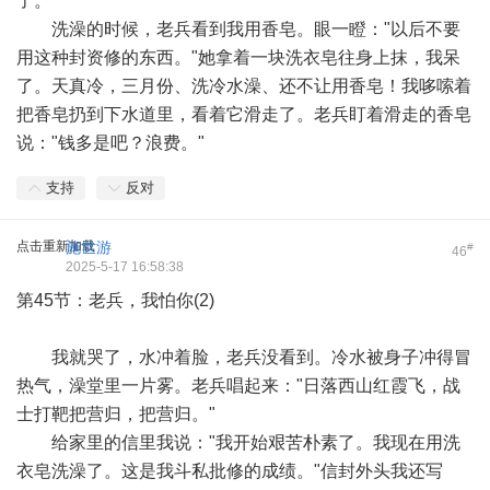
了。
洗澡的时候，老兵看到我用香皂。眼一瞪："以后不要
用这种封资修的东西。"她拿着一块洗衣皂往身上抹，我呆
了。天真冷，三月份、洗冷水澡、还不让用香皂！我哆嗦着
把香皂扔到下水道里，看着它滑走了。老兵盯着滑走的香皂
说："钱多是吧？浪费。"
支持
反对
点击重新加载
施世游
#
46
2025-5-17 16:58:38
第45节：老兵，我怕你(2)
我就哭了，水冲着脸，老兵没看到。冷水被身子冲得冒
热气，澡堂里一片雾。老兵唱起来："日落西山红霞飞，战
士打靶把营归，把营归。"
给家里的信里我说："我开始艰苦朴素了。我现在用洗
衣皂洗澡了。这是我斗私批修的成绩。"信封外头我还写