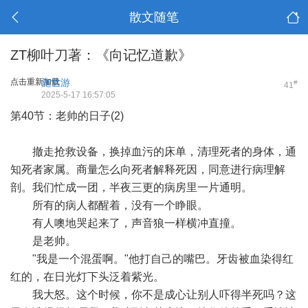
散文随笔
ZT柳叶刀著：《向记忆道歉》
点击重新加载
施世游
#
41
2025-5-17 16:57:05
第40节：老帅的日子(2)
撤走抢救设备，换掉血污的床单，清理死者的身体，通
知死者家属。商量怎么向死者解释死因，同意进行病理解
剖。我们忙成一团，半夜三更的病房里一片通明。
所有的病人都醒着，没有一个睁眼。
有人噢地哭起来了，声音狼一样横冲直撞。
是老帅。
"我是一个混蛋啊。"他打自己的嘴巴。牙齿被血染得红
红的，在日光灯下头泛着紫光。
我大怒。这个时候，你不是成心让别人吓得半死吗？这