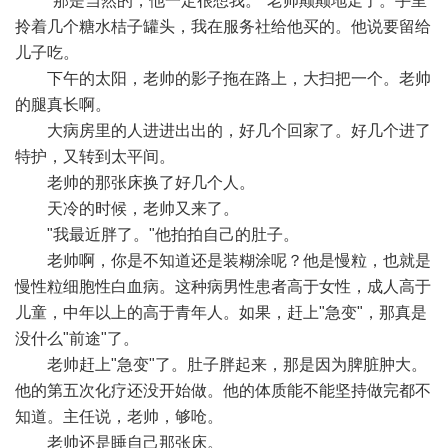
"那是当然的，他一定很想我。"老帅颠颠地走了。手里
拎着几个糖水桔子罐头，我在服务社给他买的。他说要留给
儿子吃。
下午的太阳，老帅的影子拖在路上，大扫把一个。老帅
的腿真长啊。
大病房里的人进进出出的，好几个回家了。好几个进了
特护，又转到太平间。
老帅的那张床换了好几个人。
天冷的时候，老帅又来了。
"我最近胖了。"他拍拍自己的肚子。
老帅啊，你是不知道还是装糊涂呢？他是慢粒，也就是
慢性粒细胞性白血病。这种病男性患者高于女性，成人高于
儿童，中年以上的高于青年人。如果，赶上"急变"，那真是
没什么"前途"了。
老帅赶上"急变"了。肚子胖起来，那是因为脾脏肿大。
他的第五次化疗还没开始做。他的体质能不能坚持做完都不
知道。主任说，老帅，够呛。
老帅还是睡自己那张床。