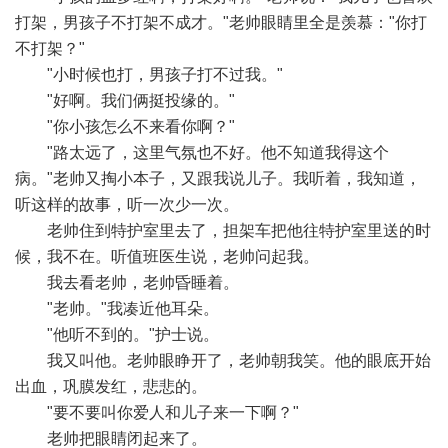
打架，男孩子不打架不成才。"老帅眼睛里全是羡慕："你打
不打架？"
"小时候也打，男孩子打不过我。"
"好啊。我们俩挺投缘的。"
"你小孩怎么不来看你啊？"
"路太远了，这里气氛也不好。他不知道我得这个
病。"老帅又掏小本子，又跟我说儿子。我听着，我知道，
听这样的故事，听一次少一次。
老帅住到特护室里去了，担架车把他往特护室里送的时
候，我不在。听值班医生说，老帅问起我。
我去看老帅，老帅昏睡着。
"老帅。"我凑近他耳朵。
"他听不到的。"护士说。
我又叫他。老帅眼睁开了，老帅朝我笑。他的眼底开始
出血，巩膜发红，悲悲的。
"要不要叫你爱人和儿子来一下啊？"
老帅把眼睛闭起来了。