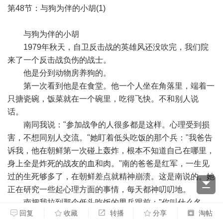
第48节：与狗为伴的小胡(1)
与狗为伴的小胡
1979年秋天，自卫反击战的英雄风还没吹完，我们院
来了一个反击战负伤的战士。
他是分到动物房养狗的。
第一次看到他是在食堂。他一个人坐在角落里，端着一
只搪瓷碗，饭菜就在一个碗里，吃得飞快。不和别人说
话。
南同我说："参加战争的人很多都是这样。心理受到损
害，不想同别人交流。"她盯着低头吃饭的那个兵："我爸告
诉我，他在朝鲜第一次碰上轰炸，根本不知道自己在哪里，
身上全是炸死的战友的血和肉。"南的爸爸是红军，一生见
过的生死够多了，在朝鲜差点就精神崩溃。这是南说的。她
正在研究一些起心理方面的事情，每天都神叨叨地。
南把我拉到那个低头吃饭的男兵跟前："你叫什么名
回复
收藏
转播
分享
淘帖
字？"