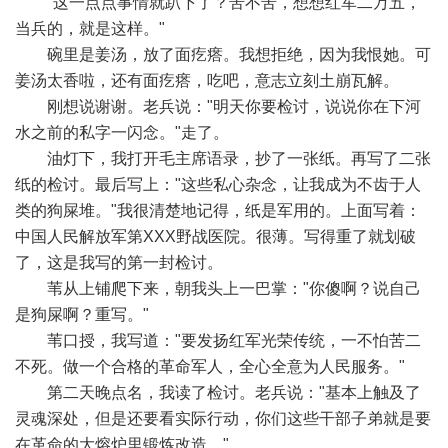
"这一点点事情就趴下了？苦不苦，想想红军二万五，
当兵的，就是这样。"
碗里是姜汤，放了面疙瘩。我想拒绝，因为我恨她。可
姜汤太香啦，还有面疙瘩，吃吧，意志立刻土崩瓦解。
刚想说谢谢。老兵说："明天你要检讨，说说你在下河
水之前的私字一闪念。"走了。
油灯下，我打开毛主席语录，抄了一张纸。再写了二张
纸的检讨。最后写上："这些私心杂念，让我成为不齿于人
类的狗屎堆。"我很清楚地记得，纸是军用的。上面写着：
中国人民解放军第XXX野战医院。很薄。写得重了就划破
了，这是我写的第一封检讨。
苇从上铺爬下来，朝我头上一巴掌："你傻啊？说自己
是狗屎啊？重写。"
苇口授，我写道："要发扬红军光荣传统，一不怕苦二
不死。做一个合格的革命军人，全心全意为人民服务。"
第二天晚点名，我读了检讨。老兵说："基本上触及了
灵魂深处，但是还要看实际行动，你们这些干部子弟就是要
在革命的大熔炉里锻炼改造。"