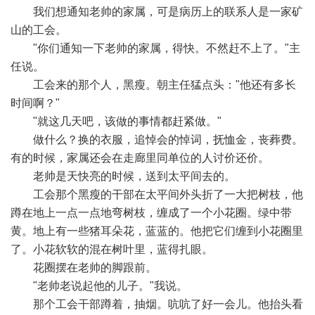
我们想通知老帅的家属，可是病历上的联系人是一家矿
山的工会。
"你们通知一下老帅的家属，得快。不然赶不上了。"主
任说。
工会来的那个人，黑瘦。朝主任猛点头："他还有多长
时间啊？"
"就这几天吧，该做的事情都赶紧做。"
做什么？换的衣服，追悼会的悼词，抚恤金，丧葬费。
有的时候，家属还会在走廊里同单位的人讨价还价。
老帅是天快亮的时候，送到太平间去的。
工会那个黑瘦的干部在太平间外头折了一大把树枝，他
蹲在地上一点一点地弯树枝，缠成了一个小花圈。绿中带
黄。地上有一些猪耳朵花，蓝蓝的。他把它们缠到小花圈里
了。小花软软的混在树叶里，蓝得扎眼。
花圈摆在老帅的脚跟前。
"老帅老说起他的儿子。"我说。
那个工会干部蹲着，抽烟。吭吭了好一会儿。他抬头看