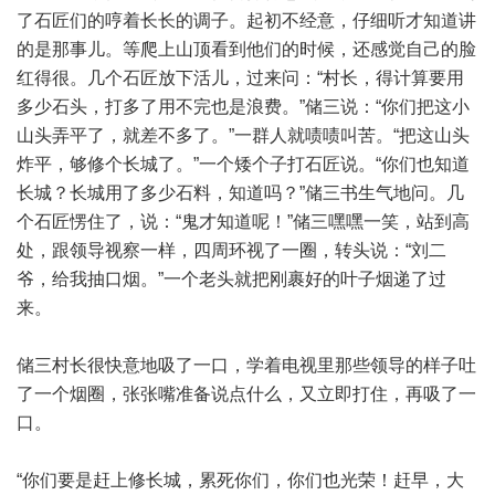
了石匠们的哼着长长的调子。起初不经意，仔细听才知道讲
的是那事儿。等爬上山顶看到他们的时候，还感觉自己的脸
红得很。几个石匠放下活儿，过来问：“村长，得计算要用
多少石头，打多了用不完也是浪费。”储三说：“你们把这小
山头弄平了，就差不多了。”一群人就啧啧叫苦。“把这山头
炸平，够修个长城了。”一个矮个子打石匠说。“你们也知道
长城？长城用了多少石料，知道吗？”储三书生气地问。几
个石匠愣住了，说：“鬼才知道呢！”储三嘿嘿一笑，站到高
处，跟领导视察一样，四周环视了一圈，转头说：“刘二
爷，给我抽口烟。”一个老头就把刚裹好的叶子烟递了过
来。
储三村长很快意地吸了一口，学着电视里那些领导的样子吐
了一个烟圈，张张嘴准备说点什么，又立即打住，再吸了一
口。
“你们要是赶上修长城，累死你们，你们也光荣！赶早，大