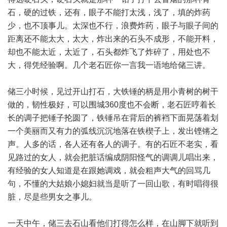
石，硬的过铁，还有，眼子不能打太浅，浅了，填的炸药
少，也不顶事儿。太深也不行，浪费炸药，眼子与眼子间的
距离还不能太大，太大，炸出来的石头不成形，不能开料，
却也不能太近，太近了，石头都炸飞了炸碎了，用处也不
大，得凭经验啊。几个老石匠你一言我一语地给储三讲。
储三小时候，见过开山打石，大铁锤的柄是用小青树的树干
做的，韧性极好，可以围城360度也不会断，老石匠哼着长
长的调子把锤子抡圆了，铁锤吊在背后的裤裆下面晃荡着划
一个美丽而又有力的弧线沉沉地落在铁楔子上，发出铿锵之
声。人多的话，各人还有各人的调子。有的石匠不老实，看
见路过的女人，就会把脏话编成阴阳怪气的调调儿唱出来，
有经验的女人知道是在跟她调戏，就会粗声大气的回骂几
句，不懂的大姑娘小媳妇就当是听了一回山歌，有时唱得很
脏，尽是些男女之事儿。
一天中午，储三去石山看他们打得怎么样，在山脚下就听到