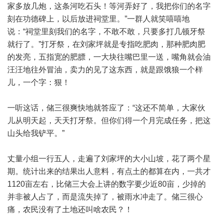
家多放几炮，这条河吃石头！等河弄好了，我把你们的名字
刻在功德碑上，以后放进祠堂里。”一群人就笑嘻嘻地
说：“祠堂里刻我们的名字，不敢不敢，只要多打几顿牙祭
就行了。”打牙祭，在刘家坪就是专指吃肥肉，那种肥肉肥
的发亮，五指宽的肥膘，一大块往嘴巴里一送，嘴角就会油
汪汪地往外冒油，卖力的见了这东西，就是跟饿狼一个样
儿，一个字：狠！
一听这话，储三很爽快地就答应了：“这还不简单，大家伙
儿从明天起，天天打牙祭。但你们得一个月完成任务，把这
山头给我铲平。”
丈量小组一行五人，走遍了刘家坪的大小山坡，花了两个星
期。统计出来的结果出人意料，有点土的都算在内，一共才
1120亩左右，比储三大会上讲的数字要少近80亩，少掉的
并非被人占了，而是流失掉了，被雨水冲走了。储三很心
痛，农民没有了土地还叫啥农民？！