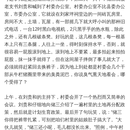
老支书刘贵和喊到了村委办公室。村委办公室不比县委办公
室，市委办公室，它就设在刘家坪祠堂边的一间砖瓦房里。
房间不大，土墙，瓦屋，有一部摇几下就大呼小叫的那种旧
式电话，一台12吋黑白电视机，2只黑乎乎的热水瓶，除此
之外，还有几根破条凳。好玩的是，这几根条凳，每一根基
本上只有三条腿，人往上一坐，得时刻保持水平，否则，就
很容易一屁股滚到地上。滚到地上不要紧，最多拍起来拍拍
屁股，抹一抹手就得了，但在这间屋子摔倒了事儿就大了，
必须就得赶紧回去换裤子，因为地上到处都是村委会几个干
部从牛栏猪圈里带来的臭粪泥巴，你说臭气熏天地看会，哪
个受得了？
上午，在刘贵和的主持下，村委会开了一个热烈而又简单的
会议。刘贵和仔细地向储三介绍了一遍村里的土地再分配政
策，然后就是计划生育政策。最后开了句玩笑，说：“储三
你得把裤带扎紧，可别把咱们村里的姑娘肚子搞大了。”大
伙儿就笑，“储三还小呢，毛儿都没长出来。”照例，中午村