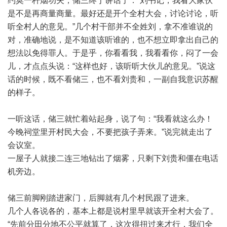
约莫一杆烟功夫，储三终于讲话了：“刘书记，我看大家伙
是不是再商量商量。最好还是开个全村大会，讨论讨论，听
听全村人的意见。”几个村干部并不全姓刘，拿不准谁说的
对，准确地说，是不知道该听谁的，也不想立即拿出自己的
想法以免得罪人。于是乎，你看看我，我看看你，闷了一会
儿，才点点头说：“这样也好，该听听大伙儿的意见。”说这
话的时候，既不看储三，也不看刘贵和，一副自我意识苏醒
的样子。
一听这话，储三就忙着站起身，说了句：“我看就这么办！
今晚祠堂里开村民大会，不要把孩子弄来。”说完就走出了
会议室。
一屋子人就接二连三地钻出了烟雾，只剩下刘贵和僵在电话
机旁边。
储三前脚刚踏进家门，后脚就有几个村民跟了进来。
几个人各说各的，基本上都是说村里早就该开全村大会了。
“先前分田分地不公平就算了，这次得扭过来才行，我们全