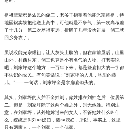
意的。
祖祖辈辈都是农民的储三，老爷子指望着他能光宗耀祖，特
地砸锅卖铁把他送上高中，可他就是不争气，第一次高考差
了十几分，第二次差得更远，折腾了几年没啥进展，储三就
回乡务农了。
虽说没能光宗耀祖，让人灰头土脸的，但在家前屋后，山里
山外，村西村东，储三也算是小有名气的人物。打老实说
吧，刘家坪这个地方，一百年下来，都是些扁担大的一字都
不认识的农民。有句笑话说：“刘家坪的人儿，地里的藤
儿。”——一句话，刘家坪全是拿扁扁锄头的。
其实，刘家坪的人并不全姓刘，储姓排在刘姓之后，位居第
二。但是，刘家坪除了这两个姓之外，别无他姓。特别注
意，在刘家坪，从外地嫁过来的女人，不管她姓什么叫什
么，统统是叫刘××媳妇，储××媳妇，所以，事实上，这里
只有两家人，一个刘家，一个储家。