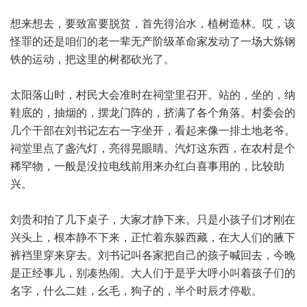
想来想去，要致富要脱贫，首先得治水，植树造林。哎，该
怪罪的还是咱们的老一辈无产阶级革命家发动了一场大炼钢
铁的运动，把这里的树都砍光了。
太阳落山时，村民大会准时在祠堂里召开。站的，坐的，纳
鞋底的，抽烟的，摆龙门阵的，挤满了各个角落。村委会的
几个干部在刘书记左右一字坐开，看起来像一排土地老爷。
祠堂里点了盏汽灯，亮得晃眼睛。汽灯这东西，在农村是个
稀罕物，一般是没拉电线前用来办红白喜事用的，比较助
兴。
刘贵和拍了几下桌子，大家才静下来。只是小孩子们才刚在
兴头上，根本静不下来，正忙着东躲西藏，在大人们的腋下
裤裆里穿来穿去。刘书记叫各家把自己的孩子喊回去，今晚
是正经事儿，别凑热闹。大人们于是乎大呼小叫着孩子们的
名字，什么二娃，幺毛，狗子的，半个时辰才停歇。