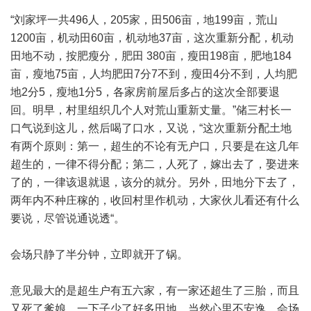
“刘家坪一共496人，205家，田506亩，地199亩，荒山
1200亩，机动田60亩，机动地37亩，这次重新分配，机动
田地不动，按肥瘦分，肥田 380亩，瘦田198亩，肥地184
亩，瘦地75亩，人均肥田7分7不到，瘦田4分不到，人均肥
地2分5，瘦地1分5，各家房前屋后多占的这次全部要退
回。明早，村里组织几个人对荒山重新丈量。”储三村长一
口气说到这儿，然后喝了口水，又说，“这次重新分配土地
有两个原则：第一，超生的不论有无户口，只要是在这几年
超生的，一律不得分配；第二，人死了，嫁出去了，娶进来
了的，一律该退就退，该分的就分。另外，田地分下去了，
两年内不种庄稼的，收回村里作机动，大家伙儿看还有什么
要说，尽管说通说透“。
会场只静了半分钟，立即就开了锅。
意见最大的是超生户有五六家，有一家还超生了三胎，而且
又死了爹娘，一下子少了好多田地，当然心里不安逸。会场