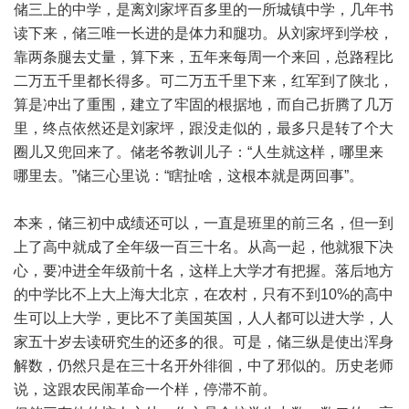
储三上的中学，是离刘家坪百多里的一所城镇中学，几年书
读下来，储三唯一长进的是体力和腿功。从刘家坪到学校，
靠两条腿去丈量，算下来，五年来每周一个来回，总路程比
二万五千里都长得多。可二万五千里下来，红军到了陕北，
算是冲出了重围，建立了牢固的根据地，而自己折腾了几万
里，终点依然还是刘家坪，跟没走似的，最多只是转了个大
圈儿又兜回来了。储老爷教训儿子：“人生就这样，哪里来
哪里去。”储三心里说：“瞎扯啥，这根本就是两回事”。
本来，储三初中成绩还可以，一直是班里的前三名，但一到
上了高中就成了全年级一百三十名。从高一起，他就狠下决
心，要冲进全年级前十名，这样上大学才有把握。落后地方
的中学比不上大上海大北京，在农村，只有不到10%的高中
生可以上大学，更比不了美国英国，人人都可以进大学，人
家五十岁去读研究生的还多的很。可是，储三纵是使出浑身
解数，仍然只是在三十名开外徘徊，中了邪似的。历史老师
说，这跟农民闹革命一个样，停滞不前。