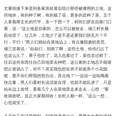
丈量组接下来是到各家房前屋后统计那些被挪用的土地。这
些地块，有的种了树，有的栽了花，更多的是种了菜。五个
人拿着两丈长的竹竿，东一下西一下，村民们挤在自家门口
看，说：“这土地是自家的，怎么可以被收走，储三村长脑
筋动歪了，过几年，土地少了是不是还要我们拆瓦片？不
行，不行！”男人们就站在菜地边上，有点像阻挠的意思。
储三笑着说：“叔叔们，别闹了啊，这些土地，给你们占了
也这么久了，果子也吃了，花儿也看过了，菜也尝过鲜了，
往后这些东西往自己田地里去种吧，这公家的土地总不能谁
想占谁就占了，对不？其实我也想在房子前面弄个小花园
呢，要不你们帮我想想办法，弄点地？”一边说一边吆喝着
快点量，男人们看村长说话挺在理，也就不敢乱讲了，只是
站在边上发愣，看着几个人在菜地里走来走去，心想：“要
收就收吧，反正大家都得收！全村人都一样。”这么一想，
心也就安了。