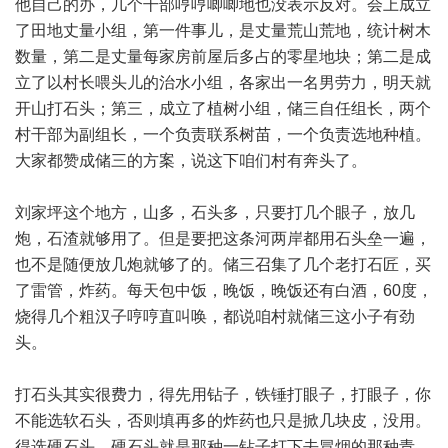
他自己的办，几个干部哼哼唧唧地也没表示反对。会上成立
了田地丈量小组，第一件事儿，是丈量荒山荒地，统计树木
数量，第二是丈量每家房前屋后多占的零星地块；第二是成
立了以村长喂头儿的治水小组，各家出一名男劳力，明天就
开山打石头；第三，成立了植树小组，储三自任组长，两个
村干部为副组长，一个负责联系树苗，一个负责选地种植。
大家都赞成储三的方案，说这下咱们村有奔头了。
刘家坪这个地方，山多，石头多，只要打几个眼子，放几
炮，石渣就够用了。但是要把这条河两岸都用石头垒一遍，
也不是随便放几炮就够了的。储三召集了几个老打石匠，买
了雷管，炸药。每天包中饭，晚饭，晚饭还有白酒，60度，
烧得几个粗汉子哼哼直叫唤，都说咱村就储三这小子有劲
头。
打石头其实很费力，得先用钻子，铁锤打眼子，打眼子，你
不能选软石头，否则填再多的炸药也只是掀几块皮，没用。
得选硬石头，硬石头就是那种一钻子打下去冒烟的那种青