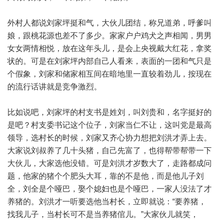
外村人都说刘家坪挺和气，大伙儿团结，称兄道弟，呼爹叫
娘，跟桃花源也差不了多少。家家户户鸡犬之声相闻，男男
女女两情相悦，放在这年头儿，是会上央视戴大红花，拿奖
状的。可是在刘家坪内部自己人看来，表面的一团和气只是
个假象，刘家和储家相互间在暗地里一直较着劲儿，按现在
的流行话讲就是竞争激烈。
比如说吧，刘家坪的村支书是姓刘，叫刘贵和，名字挺好的
是吧？村支委书记这个位子，刘家当仁不让，这叫党是最高
领导，选村长的时候，刘家又齐心协力想把刘洪才弄上去。
大家说刘叔养了几十头猪，自己先富了，也得帮带帮带一下
大伙儿，大家选他没错。可是刘洪才岁数大了，走路都成问
题，他家的猪个个肥头大耳，靠的不是他，而是他儿子刘
全，刘全是个哑巴，娶个媳妇也是个哑巴，一家人没法了才
养猪的。刘洪才一听要选他当村长，立即就说：“要养猪，
找我儿子，当村长可不是当养猪倌儿。”大家伙儿就笑，