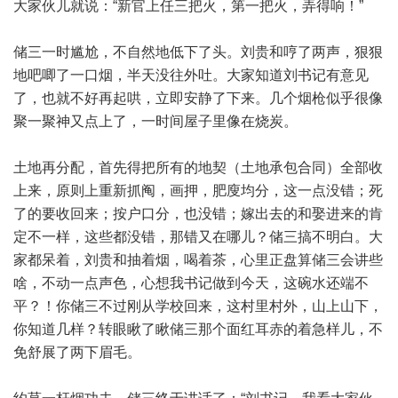
大家伙儿就说：“新官上任三把火，第一把火，弄得响！”
储三一时尴尬，不自然地低下了头。刘贵和哼了两声，狠狠
地吧唧了一口烟，半天没往外吐。大家知道刘书记有意见
了，也就不好再起哄，立即安静了下来。几个烟枪似乎很像
聚一聚神又点上了，一时间屋子里像在烧炭。
土地再分配，首先得把所有的地契（土地承包合同）全部收
上来，原则上重新抓阄，画押，肥廋均分，这一点没错；死
了的要收回来；按户口分，也没错；嫁出去的和娶进来的肯
定不一样，这些都没错，那错又在哪儿？储三搞不明白。大
家都呆着，刘贵和抽着烟，喝着茶，心里正盘算储三会讲些
啥，不动一点声色，心想我书记做到今天，这碗水还端不
平？！你储三不过刚从学校回来，这村里村外，山上山下，
你知道几样？转眼瞅了瞅储三那个面红耳赤的着急样儿，不
免舒展了两下眉毛。