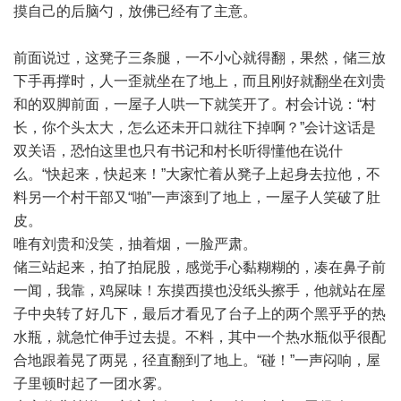
摸自己的后脑勺，放佛已经有了主意。
前面说过，这凳子三条腿，一不小心就得翻，果然，储三放
下手再撑时，人一歪就坐在了地上，而且刚好就翻坐在刘贵
和的双脚前面，一屋子人哄一下就笑开了。村会计说：“村
长，你个头太大，怎么还未开口就往下掉啊？”会计这话是
双关语，恐怕这里也只有书记和村长听得懂他在说什
么。“快起来，快起来！”大家忙着从凳子上起身去拉他，不
料另一个村干部又“啪”一声滚到了地上，一屋子人笑破了肚
皮。
唯有刘贵和没笑，抽着烟，一脸严肃。
储三站起来，拍了拍屁股，感觉手心黏糊糊的，凑在鼻子前
一闻，我靠，鸡屎味！东摸西摸也没纸头擦手，他就站在屋
子中央转了好几下，最后才看见了台子上的两个黑乎乎的热
水瓶，就急忙伸手过去提。不料，其中一个热水瓶似乎很配
合地跟着晃了两晃，径直翻到了地上。“碰！”一声闷响，屋
子里顿时起了一团水雾。