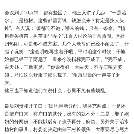
会议到了10点钟，都有些困了，储三又讲了几点，“一是治
水，二是植树。这些都需要钱，钱怎么来？肯定是按人头
摊”。有人说：“饭都吃不饱，哪来的钱，只有一条命。”“植
树得买树苗，树苗哪里弄？”几百人讨论的非常热闹。热闹
归热闹，可是形不成方案。几个大老爷们已经不耐烦了，开
起了玩笑：“这会明晚再接着开吧，平时咱这个时候，干婆
娘都已经干了两趟了，看来今晚指标完不成了。”“完不成，
白天补，干劲更足。”“你说得好，大白天，不弄庄稼弄婆
娘，只怕这头舒服了那头荒了。”角落里轰的一声笑了起
来。
储三也不知道他们在说什么，心里不免有些烦乱。
最后刘贵和开了口：“田地重新分配，我补充两点：一是还
是按户口来，有户口的就分，没有的就不分；二是，娶了媳
妇的分两份，不能以后有了孩子再分，麻烦。另外关于治水
植树的事儿，村委会决定由储三村长领头，大家要尽心尽力