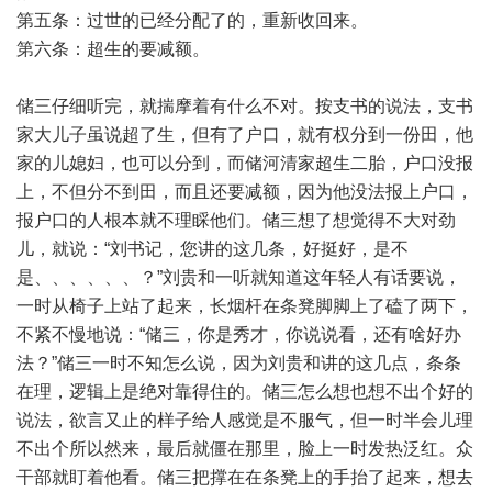
第五条：过世的已经分配了的，重新收回来。
第六条：超生的要减额。
储三仔细听完，就揣摩着有什么不对。按支书的说法，支书
家大儿子虽说超了生，但有了户口，就有权分到一份田，他
家的儿媳妇，也可以分到，而储河清家超生二胎，户口没报
上，不但分不到田，而且还要减额，因为他没法报上户口，
报户口的人根本就不理睬他们。储三想了想觉得不大对劲
儿，就说：“刘书记，您讲的这几条，好挺好，是不
是、、、、、、？”刘贵和一听就知道这年轻人有话要说，
一时从椅子上站了起来，长烟杆在条凳脚脚上了磕了两下，
不紧不慢地说：“储三，你是秀才，你说说看，还有啥好办
法？”储三一时不知怎么说，因为刘贵和讲的这几点，条条
在理，逻辑上是绝对靠得住的。储三怎么想也想不出个好的
说法，欲言又止的样子给人感觉是不服气，但一时半会儿理
不出个所以然来，最后就僵在那里，脸上一时发热泛红。众
干部就盯着他看。储三把撑在在条凳上的手抬了起来，想去