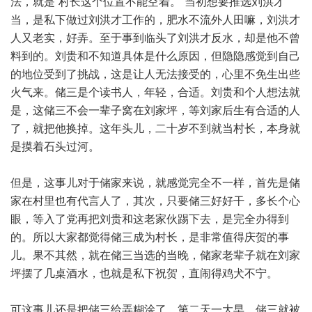
法，就是“村长这个位置不能空着。”当初想要推选刘洪才
当，是私下做过刘洪才工作的，肥水不流外人田嘛，刘洪才
人又老实，好弄。至于事到临头了刘洪才反水，却是他不曾
料到的。刘贵和不知道具体是什么原因，但隐隐感觉到自己
的地位受到了挑战，这是让人无法接受的，心里不免生出些
火气来。储三是个读书人，年轻，合适。刘贵和个人想法就
是，这储三不会一辈子窝在刘家坪，等刘家后生有合适的人
了，就把他换掉。这年头儿，二十岁不到就当村长，本身就
是摸着石头过河。
但是，这事儿对于储家来说，就感觉完全不一样，首先是储
家在村里也有代言人了，其次，只要储三好好干，多长个心
眼，等入了党再把刘贵和这老家伙踢下去，是完全办得到
的。所以大家都觉得储三成为村长，是非常值得庆贺的事
儿。果不其然，就在储三当选的当晚，储家老辈子就在刘家
坪摆了几桌酒水，也就是私下祝贺，直闹得鸡犬不宁。
可这事儿还是把储三给弄糊涂了，第二天一大早，储三就被