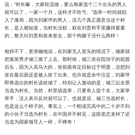
说：“村长嘛，大家轮流做，要么每家选个二十出头的男人
就可以了，一家一个月，这样才不吃亏。”选举一时间就陷
入了僵局，因为刘家坪的男人，没几个真正愿意当这个村
长，是人都知道，当村长没权，权在刘贵和手里攥得紧紧
的，整天叫刘贵和差来差去，跟个狗腿子没什么两样！
相持不下，更准确地说，在刘家无人冒头的情况下，储家就
把落第秀才储三推了上去。那时候，储三坐在院坝子的屁股
后头，因为人高马大的，坐前面肯定目标过于明显，没想到
坐在最后面还是被人拎了出来。也许就是命中注定，刘家坪
即将选出的村长该姓储了，特别让人激动的是，储三以全票
当选为村长。当然，村里搞选举，只要有人提个名，大家举
举手，没人表示反对就可以了。也就是说，储三当选村长，
也是这么个样子的。事实上，一个刚读完高中的二十岁不到
的小伙子当选为村长，在中国并不鲜见，这跟老态龙钟了还
当选为国家领导人一样，不稀奇！