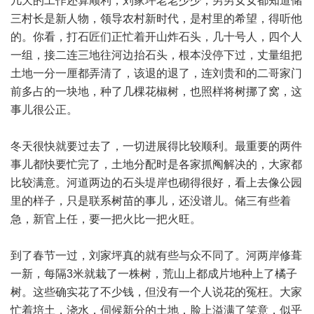
几天的工作还算顺利，刘家坪老老少少，男男女女都知道储
三村长是新人物，领导农村新时代，是村里的希望，得听他
的。你看，打石匠们正忙着开山炸石头，几十号人，四个人
一组，接二连三地往河边抬石头，根本没停下过，丈量组把
土地一分一厘都弄清了，该退的退了，连刘贵和的二哥家门
前多占的一块地，种了几棵花椒树，也照样将树挪了窝，这
事儿很公正。
冬天很快就要过去了，一切进展得比较顺利。最重要的两件
事儿都快要忙完了，土地分配时是各家抓阄解决的，大家都
比较满意。河道两边的石头堤岸也砌得很好，看上去像公园
里的样子，只是联系树苗的事儿，还没谱儿。储三有些着
急，新官上任，要一把火比一把火旺。
到了春节一过，刘家坪真的就有些与众不同了。河两岸修葺
一新，每隔3米就栽了一株树，荒山上都成片地种上了橘子
树。这些确实花了不少钱，但没有一个人说花的冤枉。大家
忙着培土，浇水，伺候新分的土地，脸上溢满了笑意，似乎