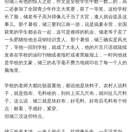
但储三有他的惊人之处，作文是全校学生中数一数二的，高
二还参加了全国青少年作文大奖赛，获了一等奖。这给学校
长了脸，储老爷子高兴得像儿子当了大官，逢人就会提及这
事儿。那个暑假，储三要到江南一游，说是搞夏令营，全国
获奖的学生都会在一起，这可是难得的机会。储老爷子卖了
一头肥猪给他去花销结识贵人。那个暑假，储三确实是风光
了，等他一回到学校，就成了大名人，他的片言只语就陆续
发表在学校的油印刊物或者报栏或者黑板报上，一时间他就
是学校的文豪，储三的名字毫不费力地就印在了每一个人的
脑海里。
学校的老师大都比较器重他，都说他是块料子。农村人说料
子，就是指布、毛料啥的，到街上买几尺布，就叫扯几尺料
子。这么说，储三就是块好布，好毛料。好布后毛料有个特
点：耐看，手感好，紧穿。
但储三没这些特点。
储三外表木讷，一米八的个儿，壮得像头牛，一天没半句