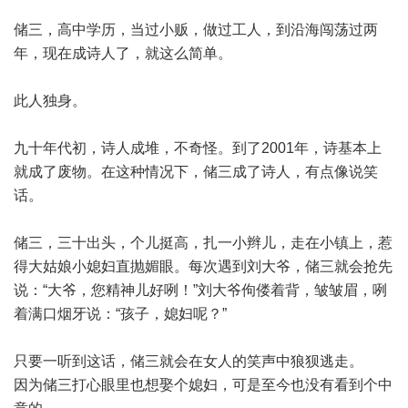
储三，高中学历，当过小贩，做过工人，到沿海闯荡过两
年，现在成诗人了，就这么简单。
此人独身。
九十年代初，诗人成堆，不奇怪。到了2001年，诗基本上
就成了废物。在这种情况下，储三成了诗人，有点像说笑
话。
储三，三十出头，个儿挺高，扎一小辫儿，走在小镇上，惹
得大姑娘小媳妇直抛媚眼。每次遇到刘大爷，储三就会抢先
说：“大爷，您精神儿好咧！”刘大爷佝偻着背，皱皱眉，咧
着满口烟牙说：“孩子，媳妇呢？”
只要一听到这话，储三就会在女人的笑声中狼狈逃走。
因为储三打心眼里也想娶个媳妇，可是至今也没有看到个中