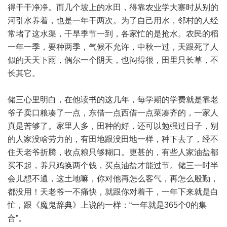
得干干净净。而几个坡上的水田，得靠农业学大寨时从别的
河引水养着，也是一年干两次。为了自己用水，邻村的人经
常堵了这水渠，干旱季节一到，各家忙的是抢水。农民的稻
一年一季，要种两季，气候不允许，中秋一过，天跟死了人
似的天天下雨，偶尔一个阴天，也闷得很，田里只长草，不
长其它。
储三心里明白，在他读书的这几年，每学期的学费就是靠老
爷子卖口粮凑了一点，东借一点西借一点菜凑齐的，一家人
真是苦够了。家里人多，田种的好，还可以勉强过日子，别
的人家没啥劳力的，有田地跟没田地一样，种下去了，经不
住天老爷折腾，收点粮只够糊口。更甚的，有些人家油盐都
买不起，养只鸡换两个钱，买点油盐才能过节。储三一时半
会儿想不通，这土地嘛，你对他再怎么客气，再怎么殷勤，
都没用！天老爷一不痛快，就跟你对着干，一年下来就是白
忙，跟《魔鬼辞典》上说的一样：“一年就是365个0的集
合”。