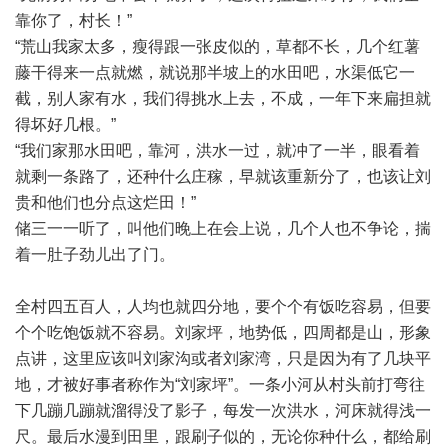
靠你了，村长！”
“荒山我家太多，瘦得跟一张皮似的，草都不长，几个红薯
藤干得来一点就燃，就说那半坡上的水田吧，水渠低它一
截，别人家有水，我们得挑水上去，不成，一年下来扁担就
得坏好几根。”
“我们家那水田吧，靠河，洪水一过，就冲了一半，眼看着
就剩一条路了，还种什么庄稼，早就该重新分了，也该让刘
贵和他们也分点这烂田！”
储三一一听了，叫他们晚上在会上说，几个人也不争论，揣
着一肚子劲儿出了门。
全村四五百人，人均也就四分地，要个个有饭吃容易，但要
个个吃饱饭就不容易。刘家坪，地势低，四周都是山，形象
点讲，这里应该叫刘家沟或者刘家湾，只是因为有了几块平
地，才被好事者称作为“刘家坪”。一条小河从村头前打弯往
下几蹦几蹦就溜得没了影子，每发一次洪水，河床就得浅一
尺。最后水漫到田里，跟刷子似的，无论你种什么，都给刷