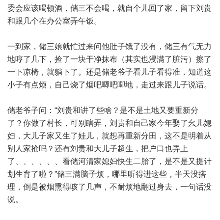
委会应该喝顿酒，储三不会喝，就自个儿回了家，留下刘贵
和跟几个在办公室弄午饭。
一到家，储三娘就忙过来问他肚子饿了没有，储三有气无力
地哼了几下，捡了一块干净抹布（其实也浸满了脏污）擦了
一下凉椅，就躺下了。还是储老爷子看儿子看得准，知道这
小子有点烦，自己烧了烟吧唧吧唧地，走过来跟儿子说话。
储老爷子问：“刘贵和讲了些啥？是不是土地又要重新分
了？你做了村长，可别瞎弄，刘贵和自己家今年娶了幺儿媳
妇，大儿子家又生了娃儿，就想再重新分田，这不是明着从
别人家抢吗？还有刘贵和大儿子超生，把户口也弄上
了、、、、、、看储河清家媳妇快生二胎了，是不是又提计
划生育了啦？”储三满脑子烦，哪里听得进这些，半天没搭
理，倒是被烟熏得咳了几声，不耐烦地翻过身去，一句话没
说。