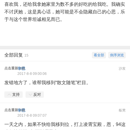
喜欢我，还给我拿她家里为数不多的好吃的给我吃。我确实
不讨厌她，这是真心话，她可能是不会隐藏自己的心思，乐
于与这个世界坦诚相见而已。
全部回复
看全部
倒序浏览
15
点击重新加载
辛巴
沙发
2017-8-8 09:00:06
发错地方了，谁帮我移到“散文随笔”栏目。
支持
反对
点击重新加载
辛巴
板凳
2017-8-8 09:07:07
一天之内，如果不快给我移到位，打上凌霄宝殿，恩，94这