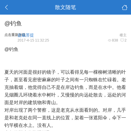
散文随笔
@钓鱼
点击重新加载
盆栽菩提
楼主
2017-4-15 11:32:25
838
2
@钓鱼
夏天的河面是很好的镜子，可以看得见每一棵柳树清晰的叶
子，甚至看见密密麻麻的叶子之间有一只蜘蛛在忙碌着。老
克抽着烟，他觉得自己不是在岸边钓鱼，而是在水中。他看
见烟圈儿环绕着水中树叶，又慢慢的向远处散去，远处的河
面是对岸的建筑物和青山。
对岸出现了两个警察，这是老克从水面看到的。对岸，几乎
是和老克处在同一直线上的位置，架着一张遮阳伞，伞下一
钓竿横在水上。没有人。