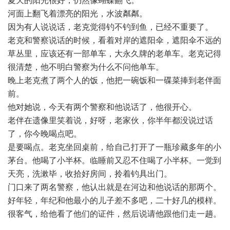
夏天的阳光很好，仍然像蝴蝶翻飞。
河面上翻飞着漂亮的阳光，水波粼粼。
因为有人说说话，老克觉得钓不钓到鱼，已经不重要了。
老克和警察说话的时候，看着对岸的遮阳伞，遮阳伞不远的
草丛里，应该还有一部单车，大永久牌的老单车。老克记得
很清楚，他不明白警察为什么不问他单车。
晚上老克煮了两个人的饭，他把一碗饭和一碟菜捧到老伴面
前。
他对她说，今天有两个警察和他说话了，他很开心。
老伴在遗像里笑着说，好呀，老家伙，你半年都没说过话
了，你今晚喝点吧。
是要喝点。老克坐回桌前，给自己打开了一瓶珍藏多年的小
茅台。他喝了小半杯。临睡前又忍不住喝了小半杯。一觉到
天亮，洗漱毕，收拾好房间，拎着钓具出门。
门口来了两名警察，他认出就是在河边和他说话的那两个。
好年轻，年纪和他最小的儿子差不多吧，二十好几的模样。
很客气，给他看了他们的证件，然后说请他跟他们走一趟。