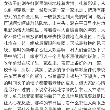
女孩子们则在灯影里细细地梳着发辫、扎着彩绸，从
头到脚穿戴一新，然后大家一家一家地走，把所有能
想到的童伴全汇集，一般就要达到天亮的时间，然后
再说啊笑啊成群结队地走上村头，聚在平日里小村放
电影的偌大场院里，等着看村人自编自演的年戏，大
家不像往日里放影时那样去找最佳地点和座位，而是
扎堆在一起，组成最耀眼的集团，形成最鲜艳的风景
线。那时的新年多么让人欢喜啊，村人们全都放下了
手中的活计，家家可以一个月都不用做新的饭菜，只
吃年前就在坛子里、瓦盆里、盖帘上备好的肉、菜、
饺子等，所以，其实，故乡的每个新年对童伴们来说
是东西最难吃的新年，饭菜需要上顿热了下顿热，放
的时间长了的饺子都带着老硬的皮儿，但大家的心情
是最好不过的，不说穿着花花绿绿的新衣让人神清气
爽，单只就哪家哪家的撒开了欢儿地尽情玩耍就足以
让人心花怒放。那样的节日里，看什么都让人两眼放
光的，看什么都是最亲最美的，村人们都拚命地要把