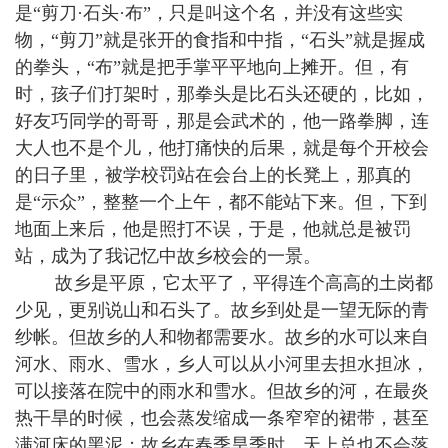
是“剪刀·石头·布”，只是叫这个名，并没有这些实
物，“剪刀”就是张开的食指和中指，“石头”就是握成
的拳头，“布”就是把手掌平平地向上摊开。但，有
时，孩子们打架时，那拳头是比石头还硬的，比如，
好友巧同学的哥哥，那是会武术的，他一路拳脚，连
大人也不是个儿，他打痛快的后果，就是每个开校会
的日子里，被学校罚站在会台上的长凳上，那真的
是“示众”，整整一个上午，都不能站下来。但，下到
地面上来后，他是照打不误，于是，他就总是被罚
站，成为了我记忆中故乡校会的一景。
故乡是平原，它太平了，平得连个高高的土岗都
少见，更别说山和石头了。故乡到处是一望无际的青
纱帐。但故乡的人和物都需要水。故乡的水可以来自
河水、雨水、雪水，乡人可以从小河里去担水担冰，
可以接落在院中的雨水和雪水。但故乡的河，在最炎
热干旱的时候，也会蒸发缩成一条窄窄的裙带，甚至
满河床的黑泥；故乡在春季旱季时，天上总也不会落