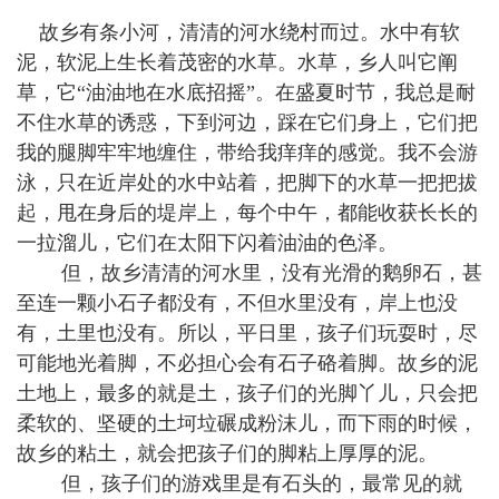
故乡有条小河，清清的河水绕村而过。水中有软
泥，软泥上生长着茂密的水草。水草，乡人叫它阐
草，它“油油地在水底招摇”。在盛夏时节，我总是耐
不住水草的诱惑，下到河边，踩在它们身上，它们把
我的腿脚牢牢地缠住，带给我痒痒的感觉。我不会游
泳，只在近岸处的水中站着，把脚下的水草一把把拔
起，甩在身后的堤岸上，每个中午，都能收获长长的
一拉溜儿，它们在太阳下闪着油油的色泽。
但，故乡清清的河水里，没有光滑的鹅卵石，甚
至连一颗小石子都没有，不但水里没有，岸上也没
有，土里也没有。所以，平日里，孩子们玩耍时，尽
可能地光着脚，不必担心会有石子硌着脚。故乡的泥
土地上，最多的就是土，孩子们的光脚丫儿，只会把
柔软的、坚硬的土坷垃碾成粉沫儿，而下雨的时候，
故乡的粘土，就会把孩子们的脚粘上厚厚的泥。
但，孩子们的游戏里是有石头的，最常见的就