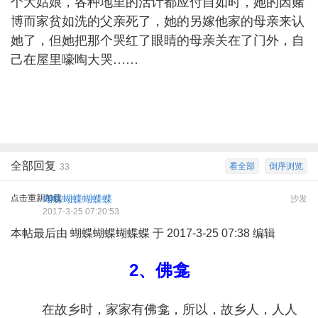
个大姑娘，各种地里的活计都应付自如时，她的因赌
博而家贫如洗的父亲死了，她的另嫁他家的母亲来认
她了，但她把那个哭红了眼睛的母亲关在了门外，自
己在屋里嚎啕大哭……
全部回复
看全部
倒序浏览
33
点击重新加载
蝴蝶蝴蝶蝴蝶蝶
沙发
2017-3-25 07:20:53
本帖最后由 蝴蝶蝴蝶蝴蝶蝶 于 2017-3-25 07:38 编辑
2、佛龛
在故乡时，家家有佛龛，所以，故乡人，人人