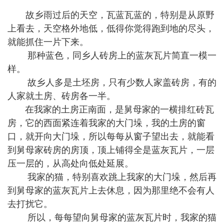
故乡雨过后的天空，瓦蓝瓦蓝的，特别是从原野
上看去，天空格外地低，低得你觉得跑到地的尽头，
就能抓住一片下来。
那种蓝色，同乡人砖房上的蓝灰瓦片简直一模一
样。
故乡人多是土坯房，只有少数人家盖砖房，有的
人家就土房、砖房各一半。
在我家的土房正南面，是舅母家的一横排红砖瓦
房，它的西面紧连着我家的大门垛，我的土房的窗
口，就开向大门垛，所以每每从窗子望出去，就能看
到舅母家砖房的房顶，顶上铺得全是蓝灰瓦片，一层
压一层的，从高处向低处延展。
我家的猫，特别喜欢跳上我家的大门垛，然后再
到舅母家的蓝灰瓦片上去休息，因为那里绝不会有人
去打扰它。
所以，每每望向舅母家的蓝灰瓦片时，我家的猫