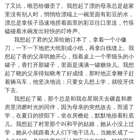
了又比，唯恐给缀歪了。我想起了漂的母亲总是趁家
里没有别人时，悄悄给漂端上一碗里面有彩豆的水，
漂总是拿筷子迅速地捞着面里的彩豆往口里送，竹筷
磕碰着水碗发出轻快的叮咚声。
我想起了君的父亲给她订本了，拿着一个小镰
刀，一下一下地把大纸割成小纸，再拿白线缝上。我
想起了香的父亲哄她开心，指着桌上一个带猫头的小
罐子，香打开那罐子，里面是满满一罐糖块儿。我想
起了晓的父亲得知晓考了好成绩，那时他正拿鞭子赶
着辆马车，他坚决地说：只要女儿想上学，就咬牙供
下去。
我想起了菊，那个总是和我在星期天去碾盘和磨
房里消磨时光的同伴，因为母亲的突然故去，而退了
学，在夏日的骄阳下，坐在房檐处，默默地捺着靯底
儿。
我想起了村里那个叫和平的姑娘，她从小没上过
学，她从小就跟着大人们下地干活儿，当她长成了一