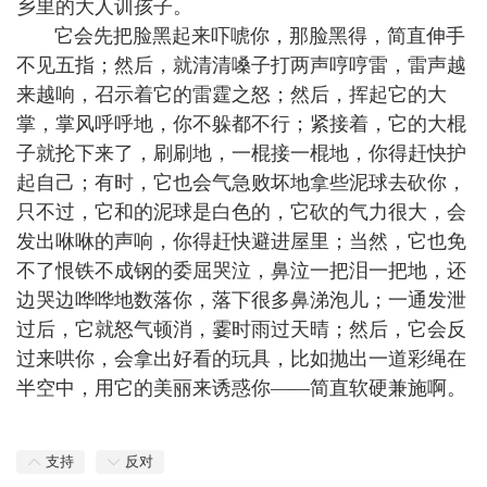
乡里的大人训孩子。
它会先把脸黑起来吓唬你，那脸黑得，简直伸手
不见五指；然后，就清清嗓子打两声哼哼雷，雷声越
来越响，召示着它的雷霆之怒；然后，挥起它的大
掌，掌风呼呼地，你不躲都不行；紧接着，它的大棍
子就抡下来了，刷刷地，一棍接一棍地，你得赶快护
起自己；有时，它也会气急败坏地拿些泥球去砍你，
只不过，它和的泥球是白色的，它砍的气力很大，会
发出咻咻的声响，你得赶快避进屋里；当然，它也免
不了恨铁不成钢的委屈哭泣，鼻泣一把泪一把地，还
边哭边哗哗地数落你，落下很多鼻涕泡儿；一通发泄
过后，它就怒气顿消，霎时雨过天晴；然后，它会反
过来哄你，会拿出好看的玩具，比如抛出一道彩绳在
半空中，用它的美丽来诱惑你——简直软硬兼施啊。
支持
反对