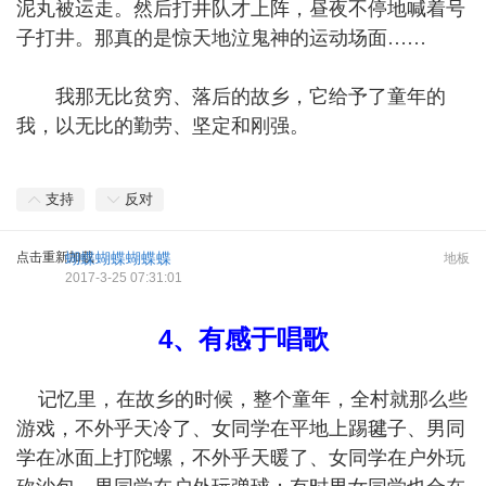
泥丸被运走。然后打井队才上阵，昼夜不停地喊着号
子打井。那真的是惊天地泣鬼神的运动场面……
我那无比贫穷、落后的故乡，它给予了童年的
我，以无比的勤劳、坚定和刚强。
支持
反对
点击重新加载
蝴蝶蝴蝶蝴蝶蝶
地板
2017-3-25 07:31:01
4、有感于唱歌
记忆里，在故乡的时候，整个童年，全村就那么些
游戏，不外乎天冷了、女同学在平地上踢毽子、男同
学在冰面上打陀螺，不外乎天暖了、女同学在户外玩