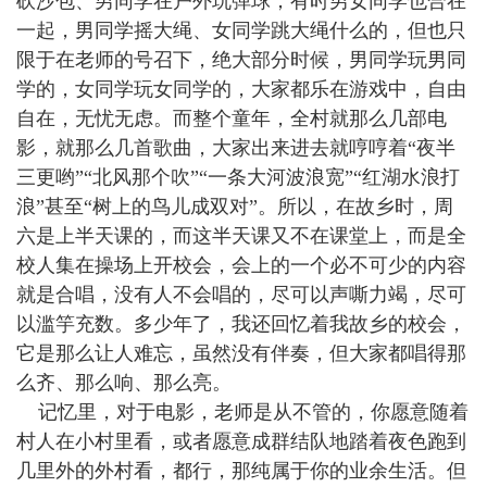
砍沙包、男同学在户外玩弹球；有时男女同学也合在
一起，男同学摇大绳、女同学跳大绳什么的，但也只
限于在老师的号召下，绝大部分时候，男同学玩男同
学的，女同学玩女同学的，大家都乐在游戏中，自由
自在，无忧无虑。而整个童年，全村就那么几部电
影，就那么几首歌曲，大家出来进去就哼哼着“夜半
三更哟”“北风那个吹”“一条大河波浪宽”“红湖水浪打
浪”甚至“树上的鸟儿成双对”。所以，在故乡时，周
六是上半天课的，而这半天课又不在课堂上，而是全
校人集在操场上开校会，会上的一个必不可少的内容
就是合唱，没有人不会唱的，尽可以声嘶力竭，尽可
以滥竽充数。多少年了，我还回忆着我故乡的校会，
它是那么让人难忘，虽然没有伴奏，但大家都唱得那
么齐、那么响、那么亮。
记忆里，对于电影，老师是从不管的，你愿意随着
村人在小村里看，或者愿意成群结队地踏着夜色跑到
几里外的外村看，都行，那纯属于你的业余生活。但