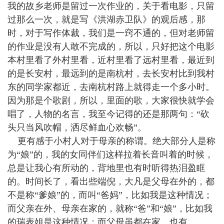
我的故乡老师是留过一次作业的，关于看电影，只留
过那么一次，就是写《洪湖赤卫队》的观后感，那
时，对于写作体裁，我们是一窍不通的，但对老师留
的作业是没有人敢不完成的，所以，只好把这个电影
本村里看了外村里看，近村里看了远村里看，最近到
的是长安村，最远到的是南杭村，去长安村比到我村
东的同学家都近，去南杭村路上就得走一个多小时。
因为那是个歌剧，所以，里面的歌，大家很快就学会
唱了，人物的名言，我至今记得的还是那两句：“砍
头只当风吹帽，洒尽鲜血心欢畅”。
更有感于小村人对于母亲的称谓。绝大部分人是称
为“娘”的，我的女同伴们这样拉着长音叫着的时候，
总是让我心有所动的，背地里也有时听得热泪盈眶
的。时间长了，看出些端倪，大凡是父母在外的，都
不是称“爹娘”的，而叫“爸妈”，比如我是这种情况；
而父亲在外、母亲在家的，就称“爸”和“娘”，比如我
的瑞表姐是这种情况；而父母虽都在家，也有