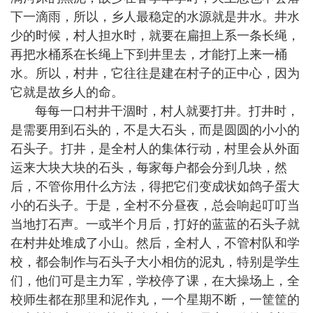
下一滴雨，所以，乡人最稳定的水源就是井水。井水
少的时候，村人担水时，就要在扁担上系一条长绳，
再把水桶系在长绳上下到井里去，才能打上来一桶
水。所以，村井，它往往是建在村子的正中心，因为
它就是故乡人的命。
每每一口村井干涸时，村人就要打井。打井时，
是需要用到石头的，不是大石头，而是圆圆的小小的
石头子。打井，是全村人的集体行动，村里会从外面
运来大块大块的石头，每家每户都会分到几块，然
后，不管你用什么方法，得把它们变成状如鸽子蛋大
小的石头子。于是，全村不分昼夜，总会响起叮叮当
当地打石声。一或半个月后，打好的蓝蓝的石头子就
在村井处堆成了小山。然后，全村人，不管村队和学
校，都会制作与石头子大小相仿的泥丸，特别是学生
们，他们可是主力军，学校停了课，在大操场上，全
校师生都在那里和泥作丸，一个星期不断，一筐筐的