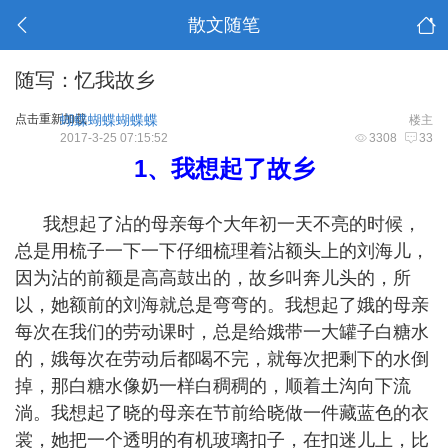
散文随笔
随写：忆我故乡
点击重新加载
蝴蝶蝴蝶蝴蝶蝶
楼主
2017-3-25 07:15:52
3308
33
1、
我想起了故乡
我想起了沾的母亲每个大年初一天不亮的时候，
总是用梳子一下一下仔细梳理着沾额头上的刘海儿，
因为沾的前额是高高鼓出的，故乡叫奔儿头的，所
以，她额前的刘海就总是弯弯的。我想起了娥的母亲
每次在我们的劳动课时，总是给娥带一大罐子白糖水
的，娥每次在劳动后都喝不完，就每次把剩下的水倒
掉，那白糖水像奶一样白稠稠的，顺着土沟向下流
淌。我想起了晓的母亲在节前给晓做一件藏蓝色的衣
裳，她把一个透明的有机玻璃扣子，在扣迷儿上，比