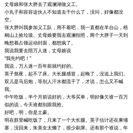
丈母娘和张大胖去了观澜湖做义工。
小丸子和容容这伙人不知道去干什么了，没问，好像都没
空。
张大胖叫我参加义工队，用不着吧，我一直都在羊台山，梧
桐山上捡垃圾。丈母娘要我去观澜拍照，两个大胖子一天到
晚想着占领运动封面，都想疯了。
我说我要去陪万人迷，丈母娘说
“我先约吧！”
我说，万人迷一百年前就约好的。
英子熬夜，起不了床。大长腿感冒，起晚了，没追上我们。
双儿是马后炮，等别人汗水都流干了，才说，怎么又不喊
我。
中午吃饭，半个月前说好的，大爷买单，明好像欠谁一百万
似的说，今天谁都别跟我抢。
好吧，明，你是土豪。
明在群里喊吃饭了，只来了一个大长腿。英子估计还在柬埔
寨，没回来，朱美女太懒了，很少刷屏。还有那个谁说，年