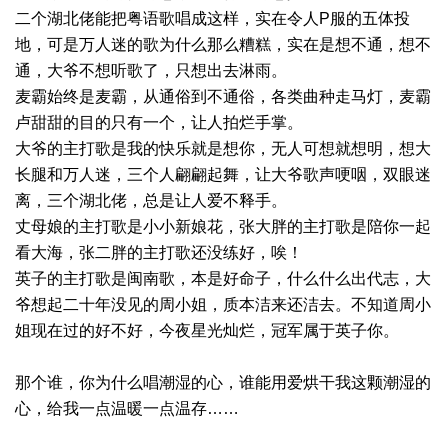
二个湖北佬能把粤语歌唱成这样，实在令人P服的五体投
地，可是万人迷的歌为什么那么糟糕，实在是想不通，想不
通，大爷不想听歌了，只想出去淋雨。
麦霸始终是麦霸，从通俗到不通俗，各类曲种走马灯，麦霸
卢甜甜的目的只有一个，让人拍烂手掌。
大爷的主打歌是我的快乐就是想你，无人可想就想明，想大
长腿和万人迷，三个人翩翩起舞，让大爷歌声哽咽，双眼迷
离，三个湖北佬，总是让人爱不释手。
丈母娘的主打歌是小小新娘花，张大胖的主打歌是陪你一起
看大海，张二胖的主打歌还没练好，唉！
英子的主打歌是闽南歌，本是好命子，什么什么出代志，大
爷想起二十年没见的周小姐，质本洁来还洁去。不知道周小
姐现在过的好不好，今夜星光灿烂，冠军属于英子你。
那个谁，你为什么唱潮湿的心，谁能用爱烘干我这颗潮湿的
心，给我一点温暖一点温存……