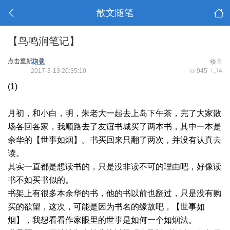
散文随笔
【鸟鸣涧笔记】
点击重新加载
花土
楼主
2017-3-13 20:35:10
945
4
(1)
月初，和小白，明，朱老大一起去上岛下午茶，完了大家散
场各回各家，我顺路去了友谊书城买了两本书，其中一本是
余华的【世事如烟】。书买回来只翻了两次，并没有认真去
读。
其实一直都是想读书的，只是没非读不可的理由吧，好像读
书不如买书似的。
书架上有很多本余华的书，他的书以前也翻过，只是没有购
买的欲望，这次，可能是因为书名的缘故吧，【世事如
烟】，我想看看作家眼里的世事是如何一个如烟法。