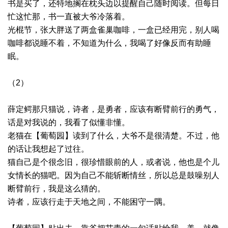
书是买了，还特地搁在枕头边以提醒自己随时阅读。但每日
忙这忙那，书一直被大爷冷落着。
光棍节，张大胖送了两盒雀巢咖啡，一盒已经用完，别人喝
咖啡都说睡不着，不知道为什么，我喝了好像反而有助睡
眠。
（2）
薛定鳄那只猫说，诗者，是勇者，应该有断臂前行的勇气，
话是对我说的，我看了似懂非懂。
老猫在【葡萄园】读到了什么，大爷不是很清楚。不过，他
的话让我想起了过往。
猫自己是个很念旧，很珍惜眼前的人，或者说，他也是个儿
女情长的猫吧。因为自己不能斩断情丝，所以总是鼓噪别人
断臂前行，我是这么猜的。
诗者，应该行走于天地之间，不能困守一隅。