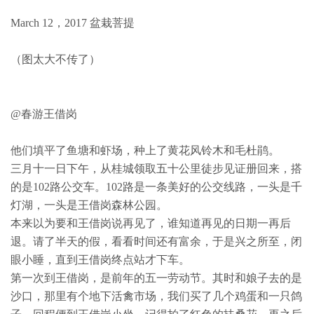
March 12，2017 盆栽菩提
（图太大不传了）
@春游王借岗
他们填平了鱼塘和虾场，种上了黄花风铃木和毛杜鹃。
三月十一日下午，从桂城领取五十公里徒步见证册回来，搭
的是102路公交车。102路是一条美好的公交线路，一头是千
灯湖，一头是王借岗森林公园。
本来以为要和王借岗说再见了，谁知道再见的日期一再后
退。请了半天的假，看看时间还有富余，于是兴之所至，闭
眼小睡，直到王借岗终点站才下车。
第一次到王借岗，是前年的五一劳动节。其时和娘子去的是
沙口，那里有个地下活禽市场，我们买了几个鸡蛋和一只鸽