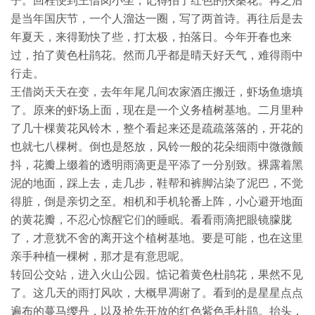
子。回程便到王借岗小坐，记得拍了红色的扶桑花。再之后
是当年国庆节，一个人溜达一圈，写了两首诗。再往后是去
年夏天，来得勤快了些，打太极，拍落日。今年开春也来
过，拍了黄色杜鹃花。然而几乎都是晴天好天气，难得雨中
行走。
王借岗天天在变，去年年尾几间农家酒庄搬迁，虾场鱼塘填
了。原来的虾场上面，现在是一个义务植树基地。二月里种
了几十棵黄花风铃木，整个看起来还是疏疏落落的，开花的
也就七八棵树。倒也是怒放，风铃一般的花朵细雨中微微颤
抖，花瓣上缀着的透明雨滴更是平添了一分别致。裸露着黑
泥的地面，踩上去，走几步，鞋帮和裤脚沾染了泥巴，不觉
得脏，倒是亲切之至。相机和手机轮番上阵，小心避开地面
的黄花瓣，不忍心惊醒它们的睡眠。看看雨滴把眼镜朦胧
了，才意犹不舍的离开这个植树基地。要是可能，也在这里
亲手种植一棵树，那才是有意思呢。
转回公交站，进入火山公园。惦记着黄色杜鹃花，果然不见
了。这几天的雨打风吹，大概早凋谢了。看到的是星星点点
遍布的蔓马缨丹，以及抢先开放的红色紫色毛杜鹃。抬头，