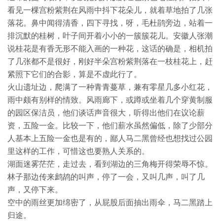
看见一棵宫粉紫荆在风雨中抖下花朵儿，就着草地拍了几张
落花。鼻中闻得清香，四下寻找，呀，毛杜鹃旁边，站着一
排沉默的桂树，叶子间开着小小的一簇簇花儿。安徽人张潮
说桂花是有香无形不能入画的一种花，这话的确是，相机拍
了几张都不是很好，刚好半朵宫粉紫荆落在一枝桂花上，赶
紧照下它们的合影，算是不虚此行了。
火山遗址边，爬满了一种青青蔓草，兼有零星几多小红花，
雨中颇有别样的情致。风雨廊下，或蹲或坐着几个穿黄制服
的园区保洁员，他们谈话声音很大，听得出他们在议论薪
资，五险一金。比较一下，他们薪水虽然偏低，除了少部分
人基本上五险一金也是有的，鄙人马二黑曾经也想找过公园
里这样的工作，可惜这也要熟人关系的。
湖面迷雾茫茫，走过去，看到湖边的三角梅开得荣辱不惊。
林子那边传来鹧鸪的叫声，停了一会，又叫几声，叫了几
声，又停下来。
空中的雨丝更加绵密了，从屁股后面抽出雨伞，马二黑踏上
归途。