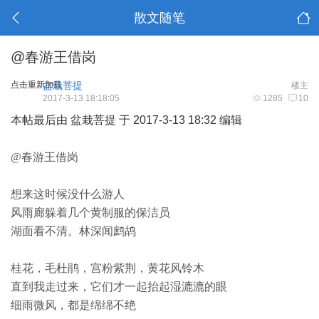
散文随笔
@春游王借岗
点击重新加载
盆栽菩提
楼主
2017-3-13 18:18:05
1285
10
本帖最后由 盆栽菩提 于 2017-3-13 18:32 编辑
@春游王借岗
想来这时候没什么游人
风雨廊躲着几个黄制服的保洁员
湖面看不清。林深闻鹧鸪
桂花，毛杜鹃，宫粉紫荆，黄花风铃木
直到我走过来，它们才一起抬起湿漉漉的眼
细雨微风，都是绵绵不绝