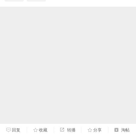
回复
收藏
转播
分享
淘帖