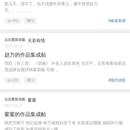
那几天，进不了，也不清楚咋回事儿，傻不愣登好几
天。。。。。。
453
0
#春来茶馆
点击重新加载
天若有情
2017-11-23
赵力的作品集成贴
理想（外三首） 《胡杨》 许多人喜欢黄色 去汉中，去青海看油菜花
我选择去额济纳看胡杨 可能 ...
630
4
#现代诗歌
点击重新加载
窗窗
2017-11-27
窗窗的作品集成帖
两把空椅子 他们起身 椅子就独自坐下来 水面漫过脚踝 抽筋的小腿
感到了抚慰 如果还能靠近一棵 ...