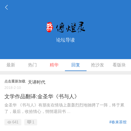
论坛导读
最新
热门
精华
回复
抢沙发
看版块
点击重新加载
天译时代
2018-2-10
文学作品翻译:金圣华《书与人》
金圣华 《书与人》有朋友在情场上轰轰烈烈地驰骋了一阵，终于累
了，最后，收拾情心，悄悄退回书 ...
641
1
#春来茶馆