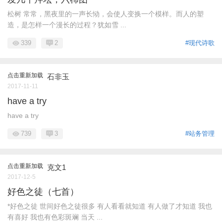
松树 常常，黑夜里的一声长恸，会使人变换一个模样。而人的塑
造，是怎样一个漫长的过程？犹如雪 ...
339
2
#现代诗歌
点击重新加载
石非玉
2017-11-11
have a try
have a try
739
3
#站务管理
点击重新加载
克文1
2017-12-5
好色之徒（七首）
*好色之徒 世间好色之徒很多 有人看看就知道 有人做了才知道 我也
有喜好 我也有色彩斑斓 当天 ...