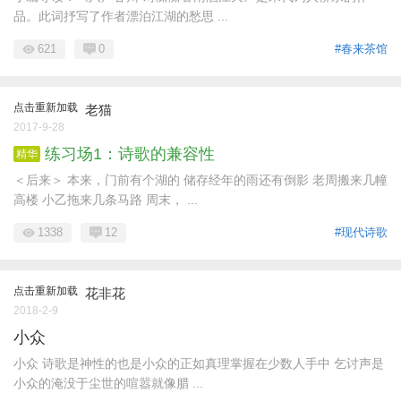
品。此词抒写了作者漂泊江湖的愁思 ...
621
0
#春来茶馆
点击重新加载
老猫
2017-9-28
练习场1：诗歌的兼容性
精华
＜后来＞ 本来，门前有个湖的 储存经年的雨还有倒影 老周搬来几幢
高楼 小乙拖来几条马路 周末， ...
1338
12
#现代诗歌
点击重新加载
花非花
2018-2-9
小众
小众 诗歌是神性的也是小众的正如真理掌握在少数人手中 乞讨声是
小众的淹没于尘世的喧嚣就像腊 ...