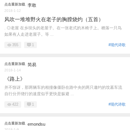
点击重新加载
李敢
2018-1-12
风吹一堆堆野火在老子的胸膛烧灼（五首）
. ◎老屋 在乡坝头的老屋子。在一张老式的木椅子上。栖落一只鸟
如果有人走进老屋子。等 ...
355
1
#现代诗歌
点击重新加载
简易
2018-1-14
《路上》
并不惊讶，那两辆车的相撞像僵卧在路中央的两只邀约的坟墓车流
自行分开绕行的速度似乎更快是躲避 ...
422
1
#现代诗歌
点击重新加载
emondsu
2018-1-9