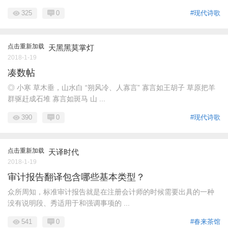
325
0
#现代诗歌
点击重新加载
天黑黑莫掌灯
2018-1-19
凑数帖
◎ 小寒 草木垂，山水白 “朔风冷、人寡言” 寡言如王胡子 草原把羊
群驱赶成石堆 寡言如斑马 山 ...
390
0
#现代诗歌
点击重新加载
天译时代
2018-1-19
审计报告翻译包含哪些基本类型？
众所周知，标准审计报告就是在注册会计师的时候需要出具的一种
没有说明段、秀适用于和强调事项的 ...
541
0
#春来茶馆