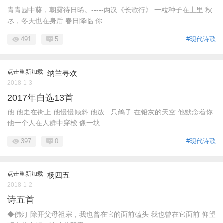
青青园中葵，朝露待日晞。-----两汉《长歌行》 一粒种子在土里 秋
尽，冬天也在身后 春日降临 你 ...
491
5
#现代诗歌
点击重新加载
纳兰寻欢
2018-1-3
2017年自选13首
他 他走在街上 他慢慢倾斜 他放一只鸽子 在铅灰的天空 他默念着你
他一个人在人群中穿梭 像一块 ...
397
0
#现代诗歌
点击重新加载
杨四五
2018-1-2
诗五首
◆佛灯 除开父母祖宗，我也曾在它的面前磕头 我也曾在它面前 仰望