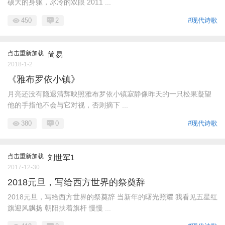
硕大的身躯，冰冷的双眼 2011 ...
450
2
#现代诗歌
点击重新加载
简易
2018-1-2
《雅布罗依小镇》
月亮还没有隐退清辉映照雅布罗依小镇寂静像昨天的一只松果凝望
他的手指他不会与它对视，否则摘下 ...
380
0
#现代诗歌
点击重新加载
刘世军1
2017-12-30
2018元旦，写给西方世界的祭奠辞
2018元旦，写给西方世界的祭奠辞 当新年的曙光照耀 我看见五星红
旗迎风飘扬 朝阳扶着旗杆 慢慢 ...