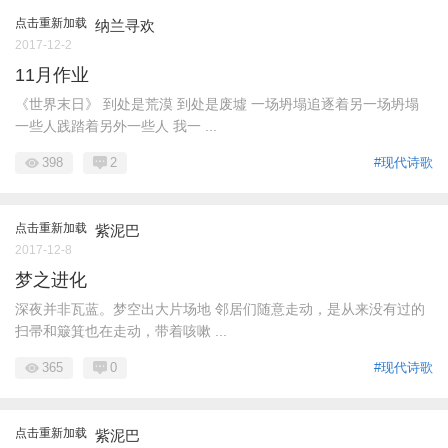
点击重新加载
纳兰寻欢
2017-12-2
11月作业
《世界末日》 到处是荒漠 到处是废墟 一场坍塌追逐着另一场坍塌
一些人践踏着另外一些人 我一 ...
398
2
#现代诗歌
点击重新加载
紫泥巴
2017-12-8
梦之进化
深夜并非瓦蓝。梦空出大片场地 邻居们随意走动，是从来没有过的
扫帚和簸箕也在走动，带着咳嗽 ...
365
0
#现代诗歌
点击重新加载
紫泥巴