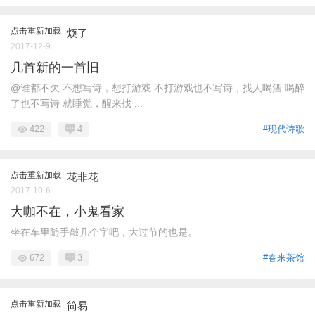
点击重新加载
烦了
2017-12-9
几首新的一首旧
@谁都不欠 不想写诗，想打游戏 不打游戏也不写诗，找人喝酒 喝醉
了也不写诗 就睡觉，醒来找 ...
422
4
#现代诗歌
点击重新加载
花非花
2017-10-6
大咖不在，小鬼看家
坐在车里随手敲几个字吧，大过节的也是。
672
3
#春来茶馆
点击重新加载
简易