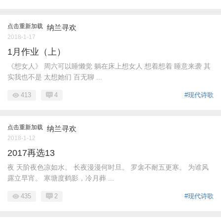
点击重新加载
纳兰寻欢
2018-1-17
1月作业（上）
《想女人》 周六可以睡懒觉 躺在床上想女人 想着想着 睡意来袭 其
实我也不是 太想她们 百无聊 ...
413
4
#现代诗歌
点击重新加载
纳兰寻欢
2018-1-12
2017再选13
夜 天阶夜色凉如水。 长夜漫漫何时旦。 罗衾不耐五更寒。 为谁风
露立早宵。 寒塘度鹤影，冷月葬 ...
435
2
#现代诗歌