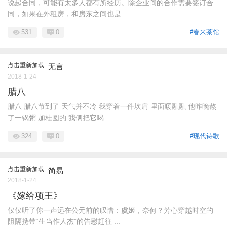
说起合同，可能有太多人都有所经历。除企业间的合作需要签订合
同，如果在外租房，和房东之间也是 ...
531
0
#春来茶馆
点击重新加载
无言
2018-1-24
腊八
腊八 腊八节到了 天气并不冷 我穿着一件坎肩 里面暖融融 他昨晚熬
了一锅粥 加桂圆的 我俩把它喝 ...
324
0
#现代诗歌
点击重新加载
简易
2018-1-24
《嫁给项王》
仅仅听了你一声远在公元前的叹惜：虞姬，奈何？芳心穿越时空的
阻隔携带“生当作人杰”的告慰赶往 ...