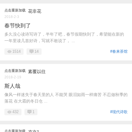
点击重新加载
花非花
2018-2-3
春节快到了
多久没心读诗写诗了，半年了吧，春节假期快到了，希望能在新的
一年里读几首好诗，写就不敢说了， ...
1514
14
#春来茶馆
点击重新加载
素覆以往
2018-2-19
斯人哉
像风一样迷失于春天里的人 不能哭 眼泪如雨一样痛苦 不忍做秋季的
落花 在大霜的冬日仓 ...
432
1
#现代诗歌
点击重新加载
克文1