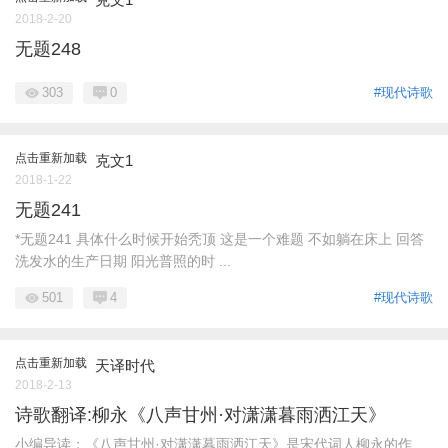
2018-2-20
无题248
303
0
#现代诗歌
点击重新加载
克文1
2018-1-22
无题241
*无题241 具体什么时候开始秃顶 这是一个难题 不如躺在床上 回答
洗发水的生产日期 阳光普照的时 ...
501
4
#现代诗歌
点击重新加载
天译时代
2018-2-13
诗歌翻译:柳永《八声甘州·对潇潇暮雨洒江天》
小编导读：《八声甘州·对潇潇暮雨洒江天》是宋代词人柳永的作