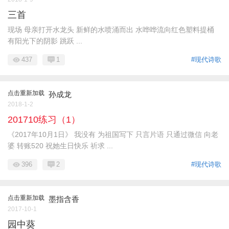
三首
现场 母亲打开水龙头 新鲜的水喷涌而出 水哗哗流向红色塑料提桶
有阳光下的阴影 跳跃 ...
437
1
#现代诗歌
点击重新加载
孙成龙
2018-1-2
201710练习（1）
《2017年10月1日》 我没有 为祖国写下 只言片语 只通过微信 向老
婆 转账520 祝她生日快乐 祈求 ...
396
2
#现代诗歌
点击重新加载
墨指含香
2017-10-1
园中葵