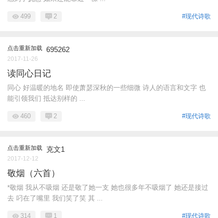
499
2
#现代诗歌
点击重新加载
695262
2017-11-26
读同心日记
同心 好温暖的地名 即使萧瑟深秋的一些细微 诗人的语言和文字 也
能引领我们 抵达别样的 ...
460
2
#现代诗歌
点击重新加载
克文1
2017-12-12
敬烟（六首）
*敬烟 我从不吸烟 还是敬了她一支 她也很多年不吸烟了 她还是接过
去 叼在了嘴里 我们笑了笑 其 ...
314
1
#现代诗歌