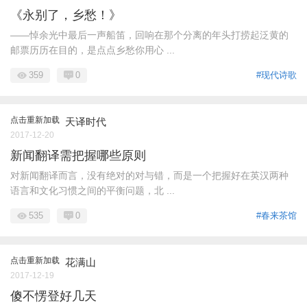
《永别了，乡愁！》
——悼余光中最后一声船笛，回响在那个分离的年头打捞起泛黄的
邮票历历在目的，是点点乡愁你用心 ...
359
0
#现代诗歌
点击重新加载
天译时代
2017-12-20
新闻翻译需把握哪些原则
对新闻翻译而言，没有绝对的对与错，而是一个把握好在英汉两种
语言和文化习惯之间的平衡问题，北 ...
535
0
#春来茶馆
点击重新加载
花满山
2017-12-19
傻不愣登好几天