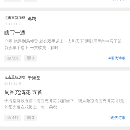
点击重新加载
逸鸥
2017-11-23
瞎写一通
◇圈 他遇到局领导 就会双手递上一支和天下 遇到局里的中层干部
就会单手递上 一支软芙，有时 ...
509
3
#现代诗歌
点击重新加载
于海棠
2017-12-6
周围充满花 五首
于海棠诗歌五首 1周围充满花 我们坐下，细风微凉周围充满花 明亮
的阳光落在花瓣上，每一朵都 ...
441
3
#现代诗歌