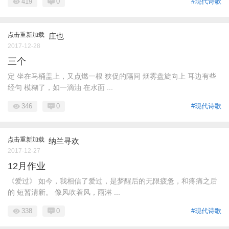
419
0
#现代诗歌
点击重新加载
庄也
2017-12-28
三个
定 坐在马桶盖上，又点燃一根 狭促的隔间 烟雾盘旋向上 耳边有些
经句 模糊了，如一滴油 在水面 ...
346
0
#现代诗歌
点击重新加载
纳兰寻欢
2017-12-27
12月作业
《爱过》 如今，我相信了爱过，是梦醒后的无限疲惫，和疼痛之后
的 短暂清新。 像风吹着风，雨淋 ...
338
0
#现代诗歌