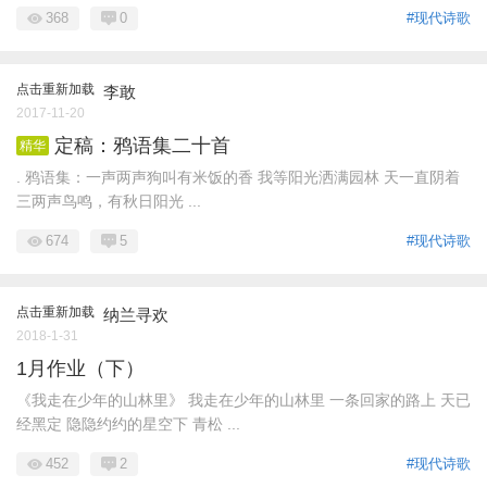
368
0
#现代诗歌
点击重新加载
李敢
2017-11-20
定稿：鸦语集二十首
精华
. 鸦语集：一声两声狗叫有米饭的香 我等阳光洒满园林 天一直阴着
三两声鸟鸣，有秋日阳光 ...
674
5
#现代诗歌
点击重新加载
纳兰寻欢
2018-1-31
1月作业（下）
《我走在少年的山林里》 我走在少年的山林里 一条回家的路上 天已
经黑定 隐隐约约的星空下 青松 ...
452
2
#现代诗歌