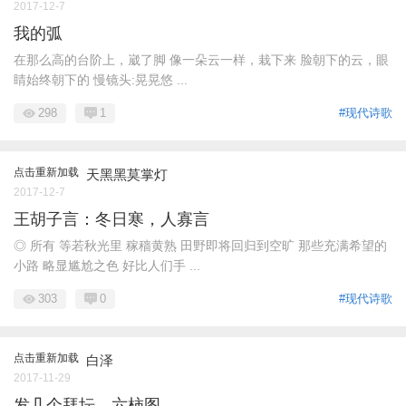
2017-12-7
我的弧
在那么高的台阶上，崴了脚 像一朵云一样，栽下来 脸朝下的云，眼
睛始终朝下的 慢镜头:晃晃悠 ...
298
1
#现代诗歌
点击重新加载
天黑黑莫掌灯
2017-12-7
王胡子言：冬日寒，人寡言
◎ 所有 等若秋光里 稼穑黄熟 田野即将回归到空旷 那些充满希望的
小路 略显尴尬之色 好比人们手 ...
303
0
#现代诗歌
点击重新加载
白泽
2017-11-29
发几个拜坛，六柿图