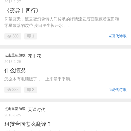
2018-1-27
《变异十四行》
仰望蓝天，流云变幻像诗人们传承的抒情流云后面隐藏着麦田和，
零星散落的坟茔 麦田里生长汗水， ...
380
1
#现代诗歌
点击重新加载
花非花
2018-1-29
什么情况
怎么木有电脑版了，一上来晕乎乎滴。
338
2
#现代诗歌
点击重新加载
天译时代
2018-1-25
租赁合同怎么翻译？