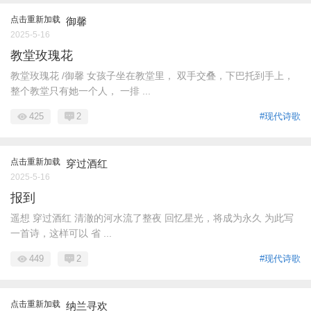
点击重新加载
御馨
2025-5-16
教堂玫瑰花
教堂玫瑰花 /御馨 女孩子坐在教堂里， 双手交叠，下巴托到手上，
整个教堂只有她一个人， 一排 ...
425
2
#现代诗歌
点击重新加载
穿过酒红
2025-5-16
报到
遥想 穿过酒红 清澈的河水流了整夜 回忆星光，将成为永久 为此写
一首诗，这样可以 省 ...
449
2
#现代诗歌
点击重新加载
纳兰寻欢