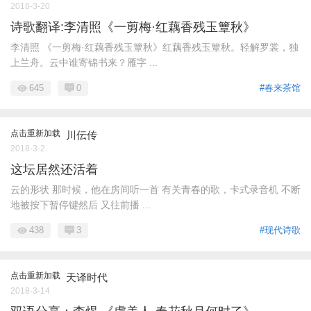
2018-3-20
诗歌翻译:李清照《一剪梅·红藕香残玉簟秋》
李清照 《一剪梅·红藕香残玉簟秋》红藕香残玉簟秋。轻解罗裳，独
上兰舟。云中谁寄锦书来？雁字 ...
645
0
#春来茶馆
点击重新加载
川伝传
2018-3-2
这坛居然还活着
云的形状 那时候，他在房间听一首 有关青春的歌，卡式录音机 不断
地被按下暂停键然后 又往前播 ...
438
3
#现代诗歌
点击重新加载
天译时代
2018-3-14