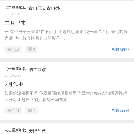
点击重新加载
青山兀立青山外
2018-3-19
二月里来
一 有个日子要来 我拦不住 几个老铁也要来 我一样拦不住 最迟晚餐
之后 他们就会扶着各自的影子 ...
410
4
#现代诗歌
点击重新加载
纳兰寻欢
2018-2-28
2月作业
如果你深夜睡不着 你双目圆睁所见皆黑暗黑暗让你越发清醒索性起
床开灯让赶夜路的人看见一扇窗索 ...
423
2
#现代诗歌
点击重新加载
天译时代