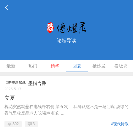
论坛导读
最新
热门
精华
回复
抢沙发
看版块
点击重新加载
墨指含香
2025-5-17
立夏
槐花突然就悬在电线杆右侧 第五次， 我确认这不是一场阴谋 淡绿的
香气里收废品老人吆喝声 把它 ...
392
3
#现代诗歌