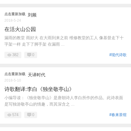
点击重新加载
刘频
2018-5-24
在活火山公园
漏雨的教堂 雨好大 在大雨到来之前 维修教堂的工人 像基督走下十
字架一样 走下了脚手架 在漏雨 ...
382
0
#现代诗歌
点击重新加载
天译时代
2018-5-10
诗歌翻译:李白《独坐敬亭山》
小编导读：《独坐敬亭山》是唐朝诗人李白所作的作品。此诗表面
是写独游敬亭山的情趣，而其深含之 ...
574
0
#春来茶馆