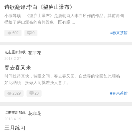
诗歌翻译:李白《望庐山瀑布》
小编导读：《望庐山瀑布》是唐朝诗人李白所作的作品。其前两句
描绘了庐山瀑布的奇伟景象，既有朦 ...
602
0
#春来茶馆
点击重新加载
花非花
2018-2-27
春去春又来
时间过得真快，转眼之间，春去春又回。自然界的轮回如此顺畅，
如此洒脱，换做人间就差强人意了。 ...
2329
23
#春来茶馆
点击重新加载
花非花
2018-4-19
三月练习