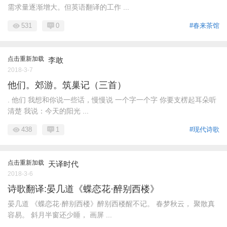
需求量逐渐增大。但英语翻译的工作 ...
531
0
#春来茶馆
点击重新加载
李敢
2018-3-7
他们。郊游。筑巢记（三首）
. 他们 我想和你说一些话，慢慢说 一个字一个字 你要支楞起耳朵听
清楚 我说：今天的阳光 ...
438
1
#现代诗歌
点击重新加载
天译时代
2018-3-6
诗歌翻译:晏几道《蝶恋花·醉别西楼》
晏几道 《蝶恋花·醉别西楼》醉别西楼醒不记。 春梦秋云， 聚散真
容易。 斜月半窗还少睡， 画屏 ...