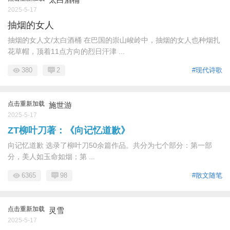
2025-5-17
抽烟的女人
抽烟的女人文/太白酒桶 在巴国的崇山峻岭中，抽烟的女人也种烟扎
花草帽，顶着11点方向的烈日汗津 ...
380
2
#现代诗歌
点击重新加载
施世游
2025-5-17
ZT柳叶刀著：《向记忆道歉》
向记忆道歉 选录了柳叶刀50余篇作品。共分为七个部分：第一部
分，美人如玉命如烟；第 ...
6365
98
#散文随笔
点击重新加载
灵雪
2025-5-17