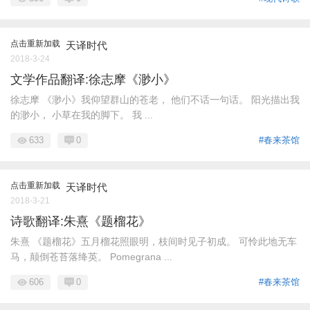
点击重新加载
天译时代
2018-3-24
文学作品翻译:徐志摩《渺小》
徐志摩 《渺小》我仰望群山的苍老， 他们不话一句话。 阳光描出我
的渺小， 小草在我的脚下。 我 ...
633
0
#春来茶馆
点击重新加载
天译时代
2018-3-21
诗歌翻译:朱熹《题榴花》
朱熹 《题榴花》五月榴花照眼明，枝间时见子初成。 可怜此地无车
马，颠倒苍苔落绛英。 Pomegrana ...
606
0
#春来茶馆