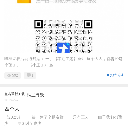
味群诗赛活动通知贴： 一、【本期主题】童话 每个大人，都曾经是
个孩子。——《小王子》 题 ...
592
1
#味群活动
点击重新加载
纳兰寻欢
2019-4-9
四个人
《20:23》 臻一建了个朋友群 只有三人 由于我们都话
少 空闲时间也少 ...