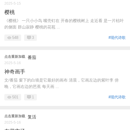
2025-5-15
樱桃
《樱桃》 一只小小鸟 嘴壳钉在 开春的樱桃树上 走近看 是一片枯叶
的侧面 群山寂静 樱桃的花苞 ...
548
3
#现代诗歌
点击重新加载
番茄
2025-5-16
神奇画手
文/番茄 窗下的白墙是它最好的画布 清晨，它画左边的紫叶李 傍
晚，它画右边的芭蕉 每天画 ...
501
1
#现代诗歌
点击重新加载
复活
2025-5-16