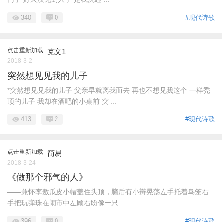
340
0
#现代诗歌
点击重新加载
克文1
2018-3-2
突然想见见我的儿子
*突然想见见我的儿子 父亲早就离我而去 再也不想见我这个 一样秃
顶的儿子 我却在酒吧的小桌前 突 ...
413
2
#现代诗歌
点击重新加载
简易
2018-3-24
《做那个邪气的人》
——兼怀李敖瓜皮小帽盖住头顶，脑后有小辫晃荡左手托着鸟笼右
手把玩弹珠在闹市中左顾右盼像一只 ...
396
0
#现代诗歌