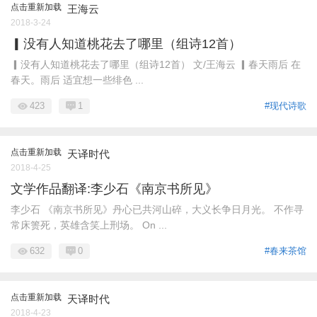
点击重新加载
王海云
2018-3-24
▎没有人知道桃花去了哪里（组诗12首）
▎没有人知道桃花去了哪里（组诗12首） 文/王海云 ▎春天雨后 在
春天。雨后 适宜想一些绯色 ...
423
1
#现代诗歌
点击重新加载
天译时代
2018-4-25
文学作品翻译:李少石《南京书所见》
李少石 《南京书所见》丹心已共河山碎，大义长争日月光。 不作寻
常床箦死，英雄含笑上刑场。 On ...
632
0
#春来茶馆
点击重新加载
天译时代
2018-4-23