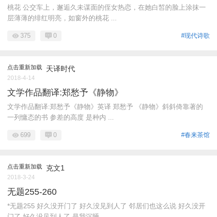
桃花 公交车上，邂逅久未谋面的侄女热恋，在她白皙的脸上涂抹一
层薄薄的绯红明亮，如窗外的桃花 ...
375
0
#现代诗歌
点击重新加载
天译时代
2018-4-14
文学作品翻译:郑愁予《静物》
文学作品翻译:郑愁予《静物》英译 郑愁予 《静物》斜斜倚靠著的
一列慵态的书 参差的高度 是种内 ...
699
0
#春来茶馆
点击重新加载
克文1
2018-3-24
无题255-260
*无题255 好久没开门了 好久没见到人了 邻居们也这么说 好久没开
门了 好久没见到人了 是我沉睡 ...