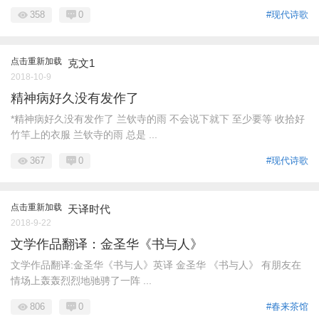
358
0
#现代诗歌
点击重新加载
克文1
2018-10-9
精神病好久没有发作了
*精神病好久没有发作了 兰钦寺的雨 不会说下就下 至少要等 收拾好
竹竿上的衣服 兰钦寺的雨 总是 ...
367
0
#现代诗歌
点击重新加载
天译时代
2018-9-22
文学作品翻译：金圣华《书与人》
文学作品翻译:金圣华《书与人》英译 金圣华 《书与人》 有朋友在
情场上轰轰烈烈地驰骋了一阵 ...
806
0
#春来茶馆