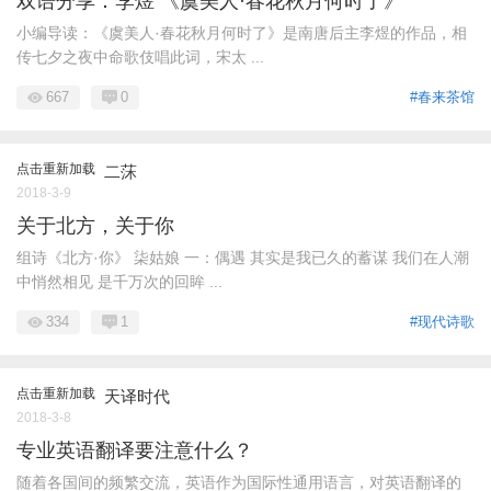
双语分享：李煜 《虞美人·春花秋月何时了》
小编导读：《虞美人·春花秋月何时了》是南唐后主李煜的作品，相
传七夕之夜中命歌伎唱此词，宋太 ...
667
0
#春来茶馆
点击重新加载
二莯
2018-3-9
关于北方，关于你
组诗《北方·你》 柒姑娘 一：偶遇 其实是我已久的蓄谋 我们在人潮
中悄然相见 是千万次的回眸 ...
334
1
#现代诗歌
点击重新加载
天译时代
2018-3-8
专业英语翻译要注意什么？
随着各国间的频繁交流，英语作为国际性通用语言，对英语翻译的