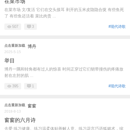
在菜市场
在菜市场 文/复活 它们在交头接耳 剥开的玉米皮隐隐合拢 有些鱼死
了 有些鱼还活着 菜比肉贵 ...
507
3
#现代诗歌
点击重新加载
博丹
2025-5-15
举目
​博丹 ​ ​ ​一隅和转角都有过人的惊喜 时间正穿过它们 ​ ​韧带撞伤的疼痛放
射在左肘的肌 ...
395
1
#现代诗歌
点击重新加载
窗窗
2018-8-13
窗窗的六月诗
去爱 练习健康。练习温柔体贴善解人意。练习花言巧语狐媚术，缩