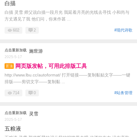
白描
白描 灵雪 师父说白描一段月光 我延着月亮的光线去寻找 小和尚与
方丈遇见了我 他们问，你来作甚 ...
602
2
#现代诗歌
点击重新加载
施世游
2025-5-17
网页版发帖，可用此排版工具
置顶
http://www.lbu.cc/autoformat/ 打开链接——复制黏贴文字——一键
排版——剪切文字——复制黏 ...
714
0
#站务管理
点击重新加载
灵雪
2025-5-17
五粮液