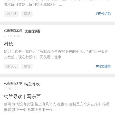
骨术练习穿越，练习赞美取悦和引 ...
445
2
#现代诗歌
点击重新加载
太白酒桶
2017-11-15
村长
题记：这是一篇刚开了头就没心事再写下去的小说，当时各种表达
的欲望，现在都没了。回头看，世事 ...
836
2
#散文随笔
点击重新加载
纳兰寻欢
2020-1-22
纳兰寻欢｜写东西
默问 你有没有发现 路上有几个人 在推车 确切是几个人在推车 推着
推着 其中一个 从车上拿下一根 ...