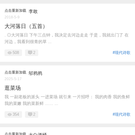
点击重新加载
李敢
2018-5-9
大河落日（五首）
. ◎大河落日 下午三点钟，我决定去河边走走 于是，我就出门了 在
河边，我看到很青的草 ...
508
2
#现代诗歌
点击重新加载
邬鸦鸦
2025-5-17
逛菜场
我 一副老板的派头 一进菜场 就引来 一片招呼： 我的肉香 我的鱼鲜
我的菜嫩 我的菜新鲜 …… ...
354
2
#现代诗歌
点击重新加载
太白酒桶