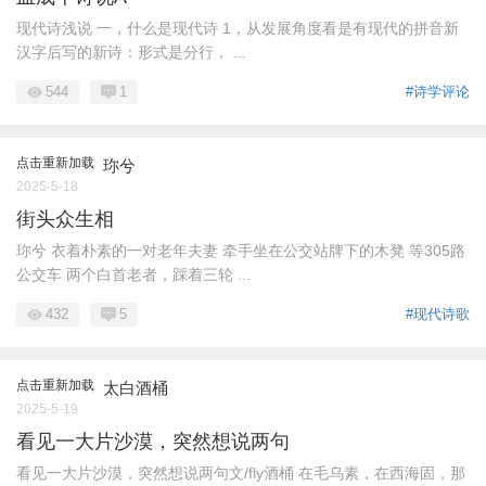
现代诗浅说 一，什么是现代诗 1，从发展角度看是有现代的拼音新
汉字后写的新诗：形式是分行， ...
544
1
#诗学评论
点击重新加载
珎兮
2025-5-18
街头众生相
珎兮 衣着朴素的一对老年夫妻 牵手坐在公交站牌下的木凳 等305路
公交车 两个白首老者，踩着三轮 ...
432
5
#现代诗歌
点击重新加载
太白酒桶
2025-5-19
看见一大片沙漠，突然想说两句
看见一大片沙漠，突然想说两句文/fly酒桶 在毛乌素，在西海固，那