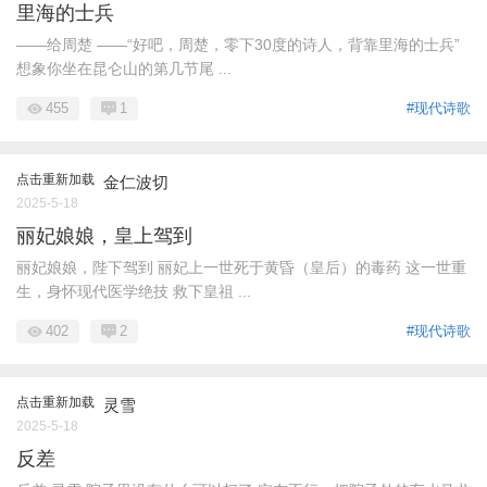
里海的士兵
——给周楚 ——“好吧，周楚，零下30度的诗人，背靠里海的士兵”
想象你坐在昆仑山的第几节尾 ...
455
1
#现代诗歌
点击重新加载
金仁波切
2025-5-18
丽妃娘娘，皇上驾到
丽妃娘娘，陛下驾到 丽妃上一世死于黄昏（皇后）的毒药 这一世重
生，身怀现代医学绝技 救下皇祖 ...
402
2
#现代诗歌
点击重新加载
灵雪
2025-5-18
反差