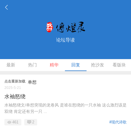
论坛导读
最新
热门
精华
回复
抢沙发
看版块
点击重新加载
单想
2025-5-21
水袖怒绕
水袖怒绕 ​ ​文/单想 ​ 突现的龙卷风 是谁在怒绕的一只水袖 这么激烈该是
双绕 肯定还有另一只 ...
461
2
#现代诗歌