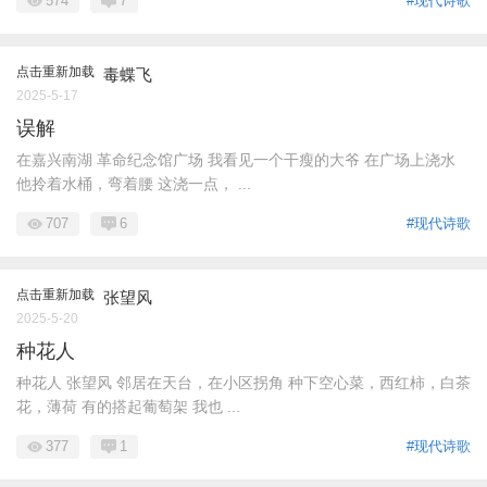
574
7
#现代诗歌
点击重新加载
毒蝶飞
2025-5-17
误解
在嘉兴南湖 革命纪念馆广场 我看见一个干瘦的大爷 在广场上浇水
他拎着水桶，弯着腰 这浇一点， ...
707
6
#现代诗歌
点击重新加载
张望风
2025-5-20
种花人
种花人 张望风 邻居在天台，在小区拐角 种下空心菜，西红柿，白茶
花，薄荷 有的搭起葡萄架 我也 ...
377
1
#现代诗歌