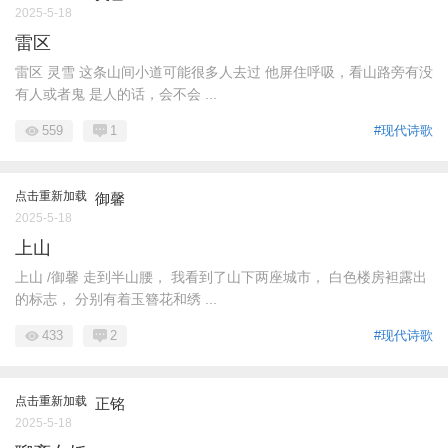
2025-5-18
雷区
雷区 灵雪 这条山间小道可能很多人去过 他屏住呼吸，看山路旁有没
有人或者鬼 是人的话，会不会 ...
559
1
#现代诗歌
点击重新加载
御馨
2025-5-18
上山
上山 /御馨 走到半山腰， 我看到了山下两座城市， 白色楼房袒露出
的标志， 分别有着玉簪花和绣 ...
433
2
#现代诗歌
点击重新加载
正铭
2025-5-18