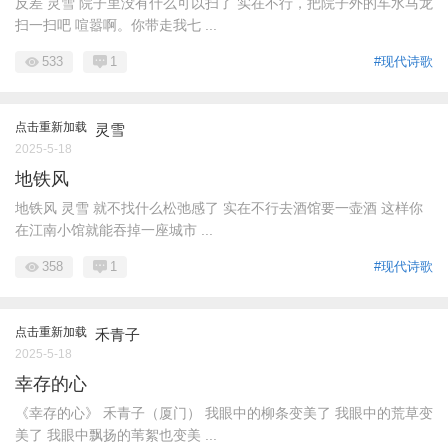
反差 灵雪 院子里没有什么可以扫了 实在不行，把院子外的车水马龙
扫一扫吧 喧嚣啊。你带走我七 ...
533
1
#现代诗歌
点击重新加载
灵雪
2025-5-18
地铁风
地铁风 灵雪 就不找什么松弛感了 实在不行去酒馆要一壶酒 这样你
在江南小馆就能吞掉一座城市 ...
358
1
#现代诗歌
点击重新加载
禾青子
2025-5-18
幸存的心
《幸存的心》 禾青子（厦门） 我眼中的柳条变美了 我眼中的荒草变
美了 我眼中飘扬的苇絮也变美 ...