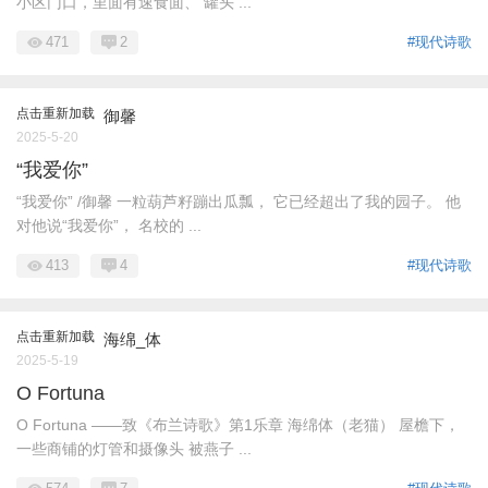
小区门口，里面有速食面、 罐头 ...
471
2
#现代诗歌
点击重新加载
御馨
2025-5-20
“我爱你”
“我爱你” /御馨 一粒葫芦籽蹦出瓜瓢， 它已经超出了我的园子。 他
对他说“我爱你”， 名校的 ...
413
4
#现代诗歌
点击重新加载
海绵_体
2025-5-19
O Fortuna
O Fortuna ——致《布兰诗歌》第1乐章 海绵体（老猫） 屋檐下，
一些商铺的灯管和摄像头 被燕子 ...