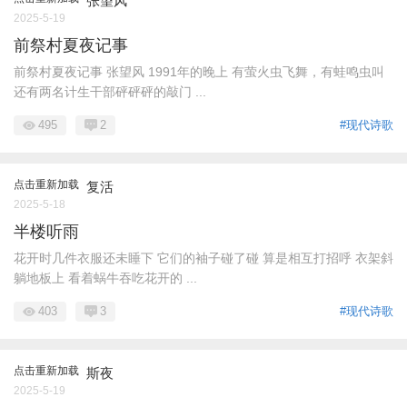
张望风
2025-5-19
前祭村夏夜记事
前祭村夏夜记事 张望风 1991年的晚上 有萤火虫飞舞，有蛙鸣虫叫
还有两名计生干部砰砰砰的敲门 ...
495
2
#现代诗歌
点击重新加载
复活
2025-5-18
半楼听雨
花开时几件衣服还未睡下 它们的袖子碰了碰 算是相互打招呼 衣架斜
躺地板上 看着蜗牛吞吃花开的 ...
403
3
#现代诗歌
点击重新加载
斯夜
2025-5-19