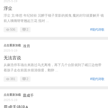
2025-5-19
浮尘
浮尘 文/单想 年纪轻轻 沉醉于镜子里影的摇曳 魔的封印就要解开 镜
前人咦咦呀呀翘起兰花 指对 ...
506
2
#现代诗歌
点击重新加载
冷月
2025-5-19
无法言说
从麻浩停车场出来路过乌尤离堆，再下几个台阶就到了岷江边他带
着孩子走在前面水很清很缓，鹅卵 ...
381
2
#现代诗歌
点击重新加载
皿成千
2025-5-19
皿成千诗说A