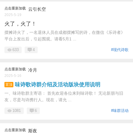
点击重新加载
云引长空
2025-5-19
火了，火了！
摆摊诗火了，一名退休人员在成都摆摊写的诗，在微信《乐诗者》
平台上发出后，引起围观。请看5月1 ...
633
4
#现代诗歌
点击重新加载
冷月
2025-5-16
味诗歌诗群介绍及活动版块使用说明
置顶
一、味诗歌群主寄语： 首先欢迎各位来到味诗歌！ 无论新朋与旧
友，尽是与诗携行人。现在，请允 ...
1081
6
#味群活动
点击重新加载
斯夜