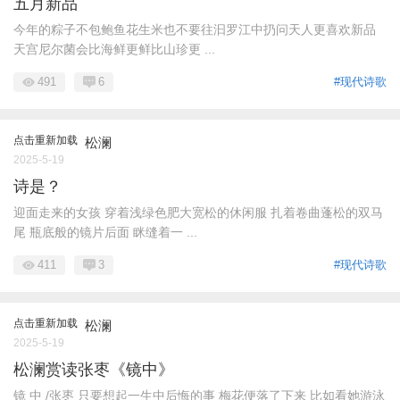
五月新品
今年的粽子不包鲍鱼花生米也不要往汩罗江中扔问天人更喜欢新品
天宫尼尔菌会比海鲜更鲜比山珍更 ...
491
6
#现代诗歌
点击重新加载
松澜
2025-5-19
诗是？
迎面走来的女孩 穿着浅绿色肥大宽松的休闲服 扎着卷曲蓬松的双马
尾 瓶底般的镜片后面 眯缝着一 ...
411
3
#现代诗歌
点击重新加载
松澜
2025-5-19
松澜赏读张枣《镜中》
镜 中 /张枣 只要想起一生中后悔的事 梅花便落了下来 比如看她游泳