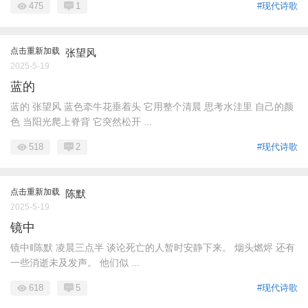
475
1
#现代诗歌
点击重新加载
张望风
2025-5-19
蓝的
蓝的 张望风 蓝色牵牛花垂着头 它用整个清晨 思考水洼里 自己的颜
色 当阳光爬上脊背 它突然松开 ...
518
2
#现代诗歌
点击重新加载
陈默
2025-5-19
镜中
镜中‖陈默 凌晨三点半 谈论死亡的人暂时安静下来。 烟头燃烬 还有
一些消逝未及发声。 他们似 ...
618
5
#现代诗歌