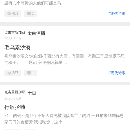
里有几个写诗的人他们可能是马 ...
451
1
#现代诗歌
点击重新加载
太白酒桶
2025-5-19
毛乌素沙漠
毛乌素沙漠文/太白酒桶 西北有大雪，有回回，有跑三千里也累不死
的骡子。——题记 兴许是闪着星 ...
387
1
#现代诗歌
点击重新加载
十亩
2025-5-19
行歌拾穗
31、的确不是那个不招人待见被我揍逃亡了的猫 一只猫来到刘德恩
家门口的食槽旁 我很吃惊，这个 ...