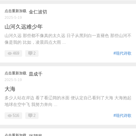
点击重新加载
金仁波切
2025-5-19
山河久远难少年
山河久远 那些都不像真的太久远 日子从黑到白一直褪色 那些山河不
像是我的 比如，凌晨四点大雨 ...
469
2
#现代诗歌
点击重新加载
皿成千
2025-5-19
大海
多少人站在岸边 看了​看辽阔的水面 便​认定自己看到了大海 大海抱起
地球在空中飞 我努力奔向 ...
516
2
#现代诗歌
点击重新加载