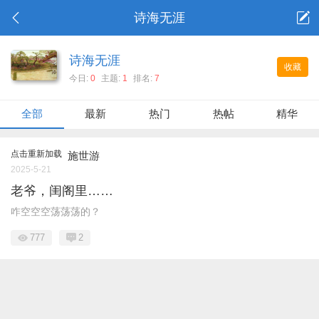
诗海无涯
诗海无涯
收藏
今日:
0
主题:
1
排名:
7
全部
最新
热门
热帖
精华
点击重新加载
施世游
2025-5-21
老爷，闺阁里……
咋空空空荡荡荡的？
777
2