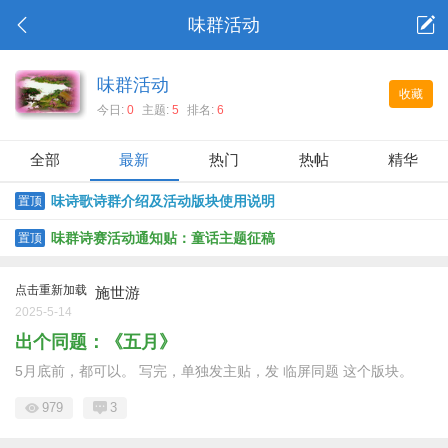
味群活动
味群活动
收藏
今日:
0
主题:
5
排名:
6
全部
最新
热门
热帖
精华
味诗歌诗群介绍及活动版块使用说明
置顶
味群诗赛活动通知贴：童话主题征稿
置顶
点击重新加载
施世游
2025-5-14
出个同题：《五月》
5月底前，都可以。 写完，单独发主贴，发 临屏同题 这个版块。
979
3