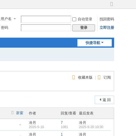
切
换
用户名
自动登录
找回密码
到
宽
密码
立即注册
登录
版
快捷导航
收藏本版
|
订阅
返 回
新窗
作者
回复/查看
最后发表
冷月
7
冷月
2025-5-16
1081
2025-5-20 10:30
隐
藏
冷月
1
冷月
置