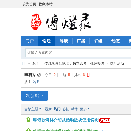
设为首页
收藏本站
门户
论坛
导读
广播
群组
动态
»
论坛
›
传灯录诗歌论坛：独立思考、批评共进
›
味群活动
传
味群活动
今日:
0
|
主题:
5
|
排名:
6
灯
版主:
冷月
录
发新帖
诗
歌
全部主题
最新
热门
热帖
精华
更多
论
味诗歌诗群介绍及活动版块使用说明
坛