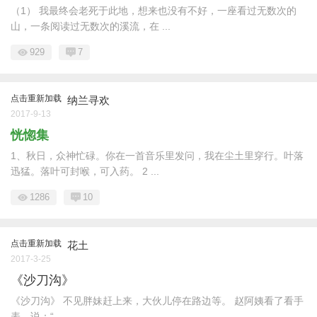
（1） 我最终会老死于此地，想来也没有不好，一座看过无数次的
山，一条阅读过无数次的溪流，在 ...
929
7
点击重新加载
纳兰寻欢
2017-9-13
恍惚集
1、秋日，众神忙碌。你在一首音乐里发问，我在尘土里穿行。叶落
迅猛。落叶可封喉，可入药。 2 ...
1286
10
点击重新加载
花土
2017-3-25
《沙刀沟》
《沙刀沟》 不见胖妹赶上来，大伙儿停在路边等。 赵阿姨看了看手
表，说：“ ...