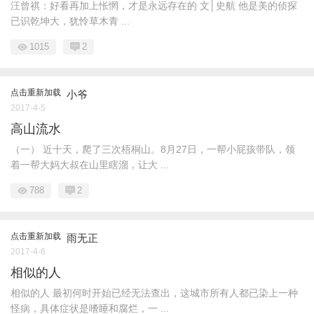
汪曾祺：好看再加上怅惘，才是永远存在的 文│史航 他是美的侦探
已识乾坤大，犹怜草木青 ...
1015
2
点击重新加载
小爷
2017-4-5
高山流水
（一） 近十天，爬了三次梧桐山。8月27日，一帮小屁孩带队，领
着一帮大妈大叔在山里瞎溜，让大 ...
788
2
点击重新加载
雨无正
2017-4-6
相似的人
相似的人 最初何时开始已经无法查出，这城市所有人都已染上一种
怪病，具体症状是嗜睡和腐烂，一 ...