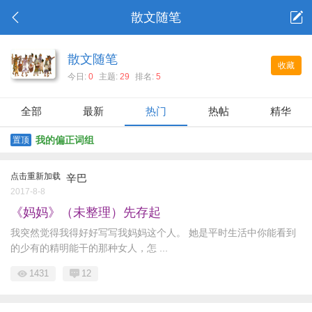
散文随笔
散文随笔
收藏
今日:
0
主题:
29
排名:
5
全部
最新
热门
热帖
精华
我的偏正词组
置顶
点击重新加载
辛巴
2017-8-8
《妈妈》（未整理）先存起
我突然觉得我得好好写写我妈妈这个人。 她是平时生活中你能看到
的少有的精明能干的那种女人，怎 ...
1431
12