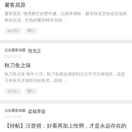
饕客屈原
饕客屈原 “燉煮酥烂的肥牛腱，以香草调味，酸苦味道烹制成吴地风
格的浓汤，烂熟的鳖和烤羊羔肉 ...
833
2
点击重新加载
雨无正
2017-5-23
秋刀鱼之味
秋刀鱼之味 每年十月，秋刀鱼都会洄游到北太平洋沿海地区，这是
只有秋天才能吃到的鱼类，因很 ...
811
2
点击重新加载
盆栽菩提
2017-3-28
【转帖】汪曾祺：好看再加上怅惘，才是永远存在的