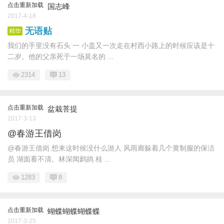
点击重新加载
国志峰
2017-4-18
无语贴
精华
我们的手里没有石头 一 小盖又一次走在村西小路上的时候应该是十
二岁。他的父亲死于一场莫名的 ...
2314
13
点击重新加载
盆栽菩提
2017-3-13
@春游王借岗
@春游王借岗 想来这时候没什么游人 风雨廊躲着几个黄制服的保洁
员 湖面看不清。林深闻鹧鸪 桂 ...
1283
8
点击重新加载
蝴蝶蝴蝶蝴蝶蝶
2017-3-25