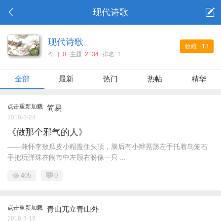
现代诗歌
现代诗歌
收藏
+13
今日:
0
主题:
2134
排名:
1
全部
最新
热门
热帖
精华
点击重新加载
简易
2018-3-24
《做那个邪气的人》
——兼怀李敖瓜皮小帽盖住头顶，脑后有小辫晃荡左手托着鸟笼右
手把玩弹珠在闹市中左顾右盼像一只 ...
405
0
点击重新加载
青山兀立青山外
2018-3-19