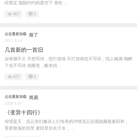
经黑定 隐隐约约的星空下 青松 ...
457
2
点击重新加载
烦了
2017-12-9
几首新的一首旧
@谁都不欠 不想写诗，想打游戏 不打游戏也不写诗，找人喝酒 喝醉
了也不写诗 就睡觉，醒来找 ...
427
4
点击重新加载
简易
2018-1-27
《变异十四行》
仰望蓝天，流云变幻像诗人们传承的抒情流云后面隐藏着麦田和，
零星散落的坟茔 麦田里生长汗水， ...