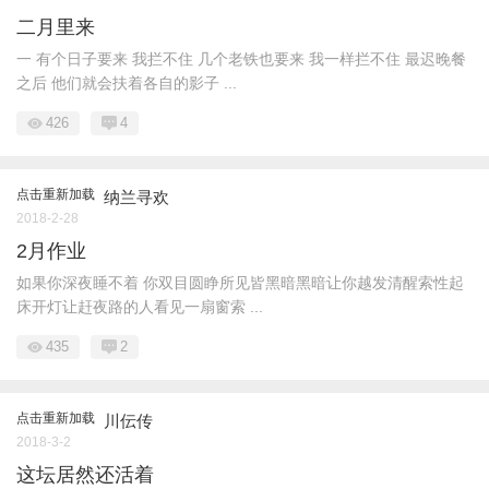
二月里来
一 有个日子要来 我拦不住 几个老铁也要来 我一样拦不住 最迟晚餐
之后 他们就会扶着各自的影子 ...
426
4
点击重新加载
纳兰寻欢
2018-2-28
2月作业
如果你深夜睡不着 你双目圆睁所见皆黑暗黑暗让你越发清醒索性起
床开灯让赶夜路的人看见一扇窗索 ...
435
2
点击重新加载
川伝传
2018-3-2
这坛居然还活着