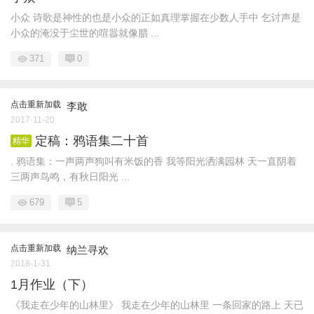
小众 诗歌是神性的也是小众的正如真理掌握在少数人手中 乞讨声是
小众的淹没于尘世的喧嚣就像腊 ...
371
0
点击重新加载
李敢
2017-11-20
定稿：鸦语集二十首
精华
. 鸦语集：一声两声狗叫有米饭的香 我等阳光洒满园林 天一直阴着
三两声鸟鸣，有秋日阳光 ...
679
5
点击重新加载
纳兰寻欢
2018-1-31
1月作业（下）
《我走在少年的山林里》 我走在少年的山林里 一条回家的路上 天已