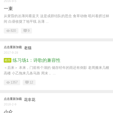
2016-9-5
一束
从黄昏的丛薄间看蓝天 这是成群结队的思念 食草动物 吼叫着挤过林
间 白昼收拢了地平线 丛薄 ...
820
9
点击重新加载
老猫
2017-9-28
练习场1：诗歌的兼容性
精华
＜后来＞ 本来，门前有个湖的 储存经年的雨还有倒影 老周搬来几幢
高楼 小乙拖来几条马路 周末， ...
1357
12
点击重新加载
花非花
2018-2-9
小众