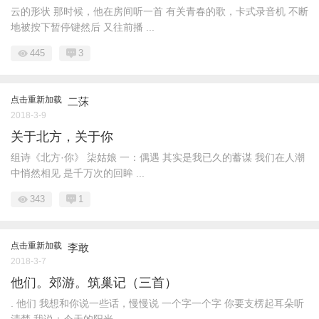
云的形状 那时候，他在房间听一首 有关青春的歌，卡式录音机 不断
地被按下暂停键然后 又往前播 ...
445
3
点击重新加载
二莯
2018-3-9
关于北方，关于你
组诗《北方·你》 柒姑娘 一：偶遇 其实是我已久的蓄谋 我们在人潮
中悄然相见 是千万次的回眸 ...
343
1
点击重新加载
李敢
2018-3-7
他们。郊游。筑巢记（三首）
. 他们 我想和你说一些话，慢慢说 一个字一个字 你要支楞起耳朵听