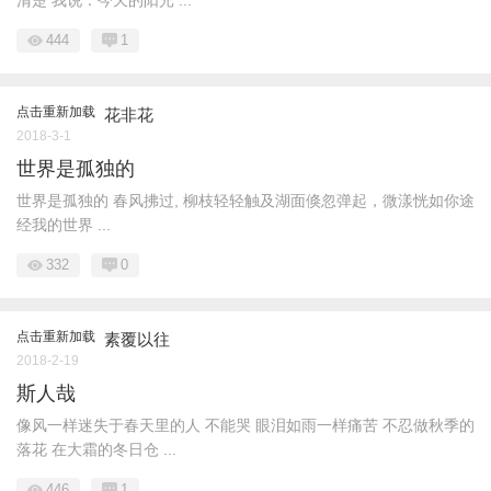
清楚 我说：今天的阳光 ...
444
1
点击重新加载
花非花
2018-3-1
世界是孤独的
世界是孤独的 春风拂过, 柳枝轻轻触及湖面倏忽弹起，微漾恍如你途
经我的世界 ...
332
0
点击重新加载
素覆以往
2018-2-19
斯人哉
像风一样迷失于春天里的人 不能哭 眼泪如雨一样痛苦 不忍做秋季的
落花 在大霜的冬日仓 ...
446
1