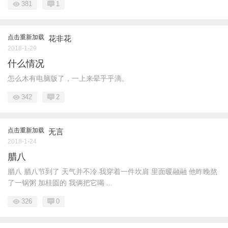
381
1
点击重新加载
花非花
2018-1-29
什么情况
怎么木有电脑版了，一上来晕乎乎滴。
342
2
点击重新加载
无言
2018-1-24
腊八
腊八 腊八节到了 天气并不冷 我穿着一件坎肩 里面暖融融 他昨晚熬
了一锅粥 加桂圆的 我俩把它喝 ...
326
0