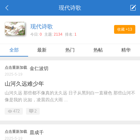
现代诗歌
现代诗歌
收藏
+13
今日:
0
主题:
2134
排名:
1
全部
最新
热门
热帖
精华
点击重新加载
金仁波切
2025-5-19
山河久远难少年
山河久远 那些都不像真的太久远 日子从黑到白一直褪色 那些山河不
像是我的 比如，凌晨四点大雨 ...
472
2
点击重新加载
皿成千
2025-5-19