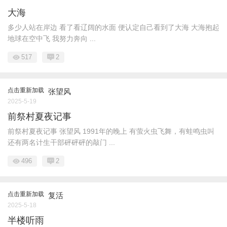
大海
多少人站在岸边 看了​看辽阔的水面 便​认定自己看到了大海 大海抱起
地球在空中飞 我努力奔向 ...
517
2
点击重新加载
张望风
2025-5-19
前祭村夏夜记事
前祭村夏夜记事 张望风 1991年的晚上 有萤火虫飞舞，有蛙鸣虫叫
还有两名计生干部砰砰砰的敲门 ...
496
2
点击重新加载
复活
2025-5-18
半楼听雨