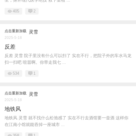
生，身怀现代医学绝技 救下皇祖 ...
405
2
点击重新加载
灵雪
2025-5-18
反差
反差 灵雪 院子里没有什么可以扫了 实在不行，把院子外的车水马龙
扫一扫吧 喧嚣啊。你带走我七 ...
534
1
点击重新加载
灵雪
2025-5-18
地铁风
地铁风 灵雪 就不找什么松弛感了 实在不行去酒馆要一壶酒 这样你
在江南小馆就能吞掉一座城市 ...
358
1